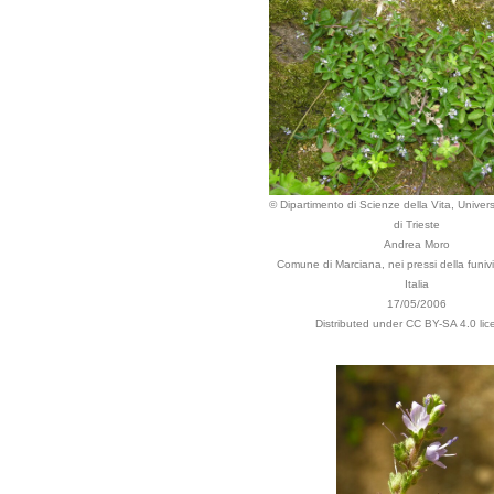
© Dipartimento di Scienze della Vita, Univers
di Trieste
Andrea Moro
Comune di Marciana, nei pressi della funiv
Italia
17/05/2006
Distributed under CC BY-SA 4.0 lic