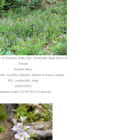
 di Scienze della Vita, Università degli Studi di
Trieste
Andrea Moro
rle, località Calamor, radura in bosco ceduo,
BS, Lombardia, Italia
20/05/2021
tributed under CC BY-SA 4.0 license.