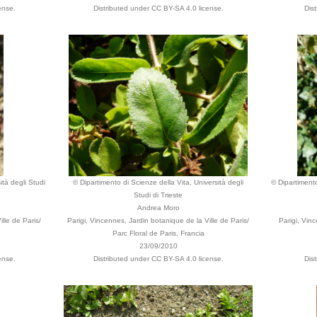
ense.
Distributed under CC BY-SA 4.0 license.
Dis
ità degli Studi
© Dipartimento di Scienze della Vita, Università degli
© Dipartimento
Studi di Trieste
Andrea Moro
lle de Paris/
Parigi, Vincennes, Jardin botanique de la Ville de Paris/
Parigi, Vinc
Parc Floral de Paris, Francia
23/09/2010
ense.
Distributed under CC BY-SA 4.0 license.
Dis