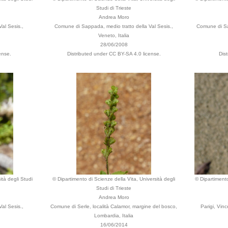
Studi di Trieste
Andrea Moro
al Sesis.,
Comune di Sappada, medio tratto della Val Sesis.,
Comune di Sa
Veneto, Italia
28/06/2008
ense.
Distributed under CC BY-SA 4.0 license.
Dis
ità degli Studi
© Dipartimento di Scienze della Vita, Università degli
© Dipartimento
Studi di Trieste
Andrea Moro
al Sesis.,
Comune di Serle, località Calamor, margine del bosco,
Parigi, Vinc
Lombardia, Italia
16/06/2014