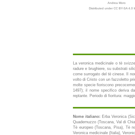
Andrea Moro
Distributed under CC BY-SA 4.0 l
La veronica medicinale o tè svizzer
radure e brughiere, su substrati sili
come surrogato del tè cinese. Il no
volto di Cristo con un fazzoletto pr
molte specie fioriscono precocemen
1497); il nome specifico deriva dal
reptante. Periodo di fioritura: maggio
Nome italiano:
Erba Veronica (Sici
Quadernuzzo (Toscana, Val di Chiana
Tè europeo (Toscana, Pisa), Tè nos
Veronica medicinale (Italia), Veronica