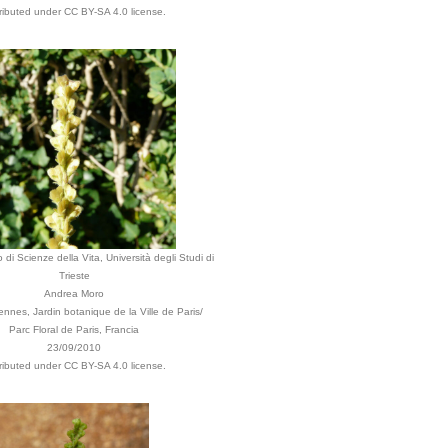
tributed under CC BY-SA 4.0 license.
 di Scienze della Vita, Università degli Studi di
Trieste
Andrea Moro
ennes, Jardin botanique de la Ville de Paris/
Parc Floral de Paris, Francia
23/09/2010
tributed under CC BY-SA 4.0 license.