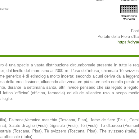
icense.
Font
Portale della Flora d'Ita
https://dryad
o è una specie a vasta distribuzione circumboreale presente in tutte le regio
cei, dal livello del mare sino ai 2000 m. L'uso dell'infuso, chiamato 'tè svizzero
me generico è di etimologia molto incerta: secondo alcuni deriva dalla leggend
ima della crocifissione, alludendo alle venature più scure nella corolla presto 
te, durante la settimana santa, altri invece pensano che sia legato a legat
 latino 'officina' (officina, farmacia) ed allude all'antico uso a scopo medic
-luglio.
lia), Faltrane;Veronica maschio (Toscana, Pisa), Jerbe de fiere (Friuli, Carnia)
), Salate di aghe (Friuli), Sgrisulò (Friuli), Tè (Friuli), Tè d'Europa (Piemo
trale (Toscana, Pisa), Tè svizzero (Toscana, Pisa), The svizzero (Italia), V
 officinale (Italia).