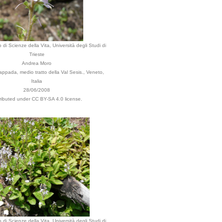
 di Scienze della Vita, Università degli Studi di
Trieste
Andrea Moro
ppada, medio tratto della Val Sesis., Veneto,
Italia
28/06/2008
tributed under CC BY-SA 4.0 license.
 di Scienze della Vita, Università degli Studi di