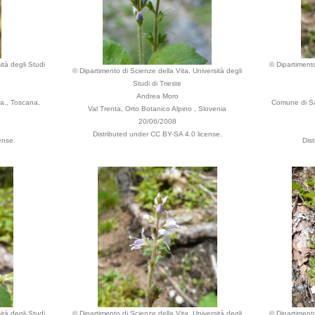
ità degli Studi
© Dipartimento
© Dipartimento di Scienze della Vita, Università degli
Studi di Trieste
Andrea Moro
ia., Toscana,
Comune di Sa
Val Trenta, Orto Botanico Alpino , Slovenia
20/06/2008
Distributed under CC BY-SA 4.0 license.
ense.
Dis
ità degli Studi
© Dipartimento di Scienze della Vita, Università degli
© Dipartimento