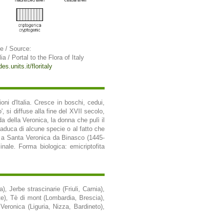
e / Source:
lia / Portal to the Flora of Italy
es.units.it/floritaly
ni d'Italia. Cresce in boschi, cedui,
', si diffuse alla fine del XVII secolo,
a della Veronica, la donna che pulì il
caduca di alcune specie o al fatto che
o a Santa Veronica da Binasco (1445-
inale. Forma biologica: emicriptofita
, Jerbe strascinarie (Friuli, Carnia),
nte), Tè di mont (Lombardia, Brescia),
eronica (Liguria, Nizza, Bardineto),