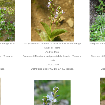
ità degli Studi
© Dipartimento di Scienze della Vita, Università degli
© Dipartimento
Studi di Trieste
Andrea Moro
ia., Toscana,
Comune di Marciana, nei pressi della funivia., Toscana,
Comune di Se
Italia
17/05/2006
ense.
Distributed under CC BY-SA 4.0 license.
Dis