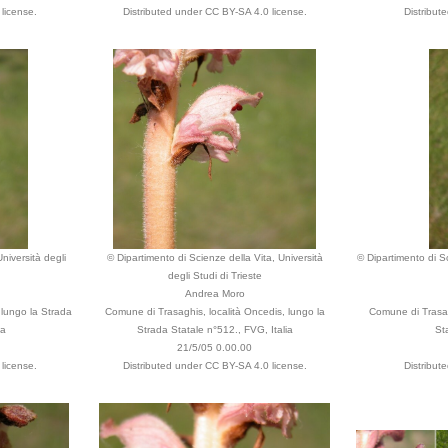
license.
Distributed under CC BY-SA 4.0 license.
Distribut
niversità degli
© Dipartimento di Scienze della Vita, Università
© Dipartimento di Sc
degli Studi di Trieste
Andrea Moro
 lungo la Strada
Comune di Trasaghis, località Oncedis, lungo la
Comune di Trasag
ia
Strada Statale n°512., FVG, Italia
St
21/5/05 0.00.00
license.
Distributed under CC BY-SA 4.0 license.
Distribut