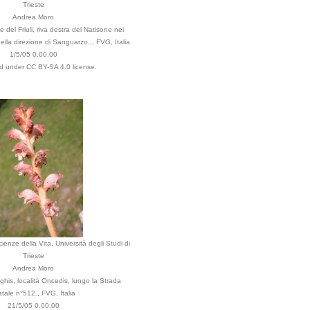
Trieste
Andrea Moro
 del Friuli, riva destra del Natisone nei
 nella direzione di Sanguarzo.., FVG, Italia
1/5/05 0.00.00
ed under CC BY-SA 4.0 license.
ienze della Vita, Università degli Studi di
Trieste
Andrea Moro
his, località Oncedis, lungo la Strada
atale n°512., FVG, Italia
21/5/05 0.00.00