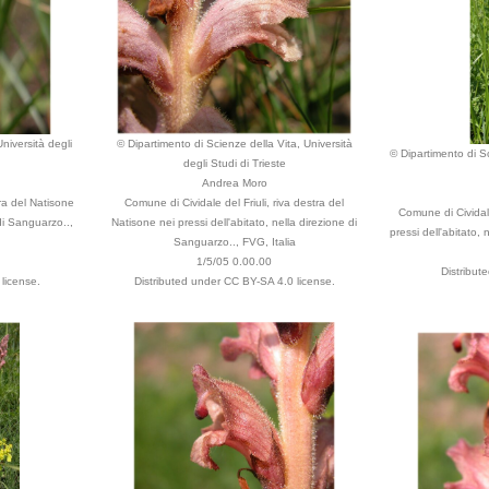
niversità degli
© Dipartimento di Scienze della Vita, Università
© Dipartimento di Sc
degli Studi di Trieste
Andrea Moro
tra del Natisone
Comune di Cividale del Friuli, riva destra del
Comune di Cividale
 di Sanguarzo..,
Natisone nei pressi dell'abitato, nella direzione di
pressi dell'abitato,
Sanguarzo.., FVG, Italia
1/5/05 0.00.00
Distribut
license.
Distributed under CC BY-SA 4.0 license.