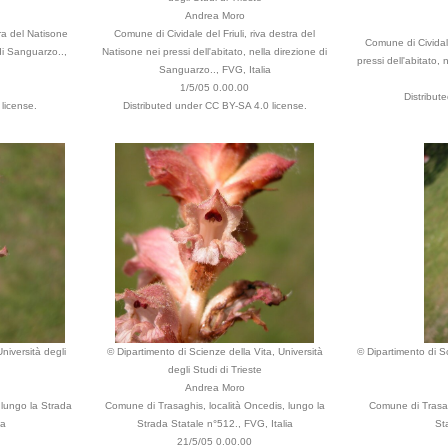
Andrea Moro
tra del Natisone
Comune di Cividale del Friuli, riva destra del
Comune di Cividale
 di Sanguarzo..,
Natisone nei pressi dell'abitato, nella direzione di
pressi dell'abitato,
Sanguarzo.., FVG, Italia
1/5/05 0.00.00
Distribut
license.
Distributed under CC BY-SA 4.0 license.
niversità degli
© Dipartimento di Scienze della Vita, Università
© Dipartimento di Sc
degli Studi di Trieste
Andrea Moro
 lungo la Strada
Comune di Trasaghis, località Oncedis, lungo la
Comune di Trasag
ia
Strada Statale n°512., FVG, Italia
St
21/5/05 0.00.00