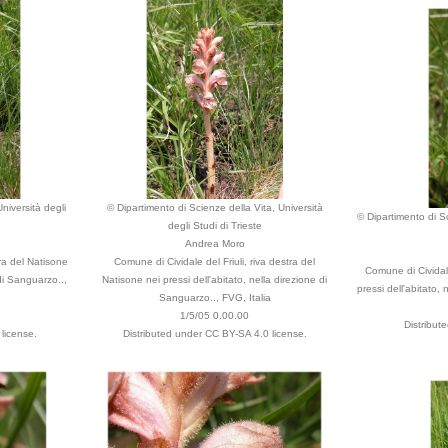
niversità degli
© Dipartimento di Scienze della Vita, Università
© Dipartimento di Sc
degli Studi di Trieste
Andrea Moro
tra del Natisone
Comune di Cividale del Friuli, riva destra del
Comune di Cividale
 di Sanguarzo..,
Natisone nei pressi dell'abitato, nella direzione di
pressi dell'abitato,
Sanguarzo.., FVG, Italia
1/5/05 0.00.00
Distribut
license.
Distributed under CC BY-SA 4.0 license.