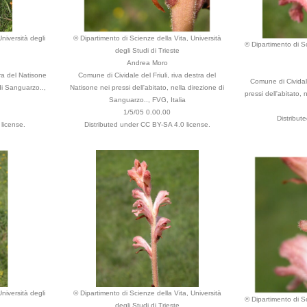
niversità degli
© Dipartimento di Scienze della Vita, Università
© Dipartimento di Sc
degli Studi di Trieste
Andrea Moro
tra del Natisone
Comune di Cividale del Friuli, riva destra del
Comune di Cividale
 di Sanguarzo..,
Natisone nei pressi dell'abitato, nella direzione di
pressi dell'abitato,
Sanguarzo.., FVG, Italia
1/5/05 0.00.00
Distribut
license.
Distributed under CC BY-SA 4.0 license.
niversità degli
© Dipartimento di Scienze della Vita, Università
© Dipartimento di Sc
degli Studi di Trieste