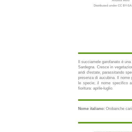
Andrea Moro
Distributed under CC BY-SA 
Il succiamele garofanato è una p
Sardegna. Cresce in vegetazioni
aridi d'estate, parassitando sp
presenza di aucubina. Il nome g
le specie; il nome specifico al
fioritura: aprile-luglio.
Nome italiano:
Orobanche cariof