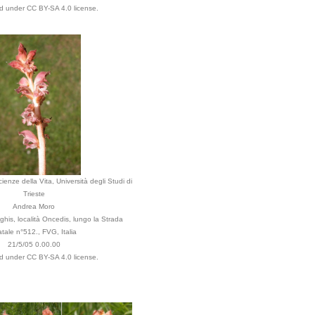
ed under CC BY-SA 4.0 license.
ienze della Vita, Università degli Studi di
Trieste
Andrea Moro
his, località Oncedis, lungo la Strada
atale n°512., FVG, Italia
21/5/05 0.00.00
ed under CC BY-SA 4.0 license.