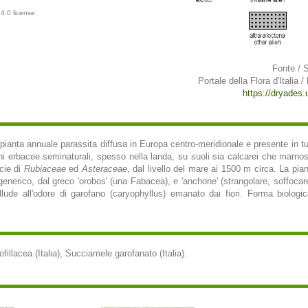
4.0 license.
Fonte / 
Portale della Flora d'Italia /
https://dryades.un
ianta annuale parassita diffusa in Europa centro-meridionale e presente in tutt
 erbacee seminaturali, spesso nella landa, su suoli sia calcarei che marnoso
ecie di
Rubiaceae
ed
Asteraceae
, dal livello del mare ai 1500 m circa. La pi
enerico, dal greco 'orobos' (una Fabacea), e 'anchone' (strangolare, soffocare)
lude all'odore di garofano (caryophyllus) emanato dai fiori. Forma biologica
illacea (Italia), Succiamele garofanato (Italia).