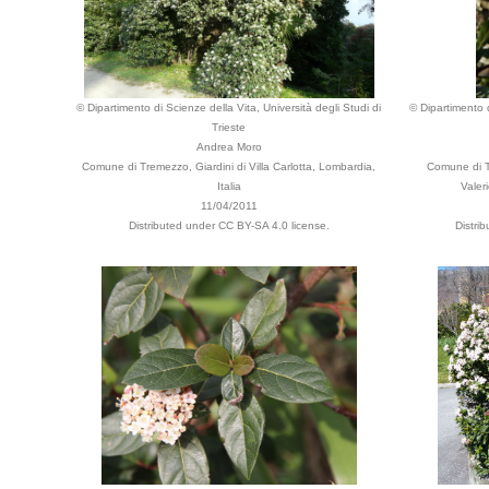
© Dipartimento di Scienze della Vita, Università degli Studi di
© Dipartimento d
Trieste
Andrea Moro
Comune di Tremezzo, Giardini di Villa Carlotta, Lombardia,
Comune di T
Italia
Valeri
11/04/2011
Distributed under CC BY-SA 4.0 license.
Distri