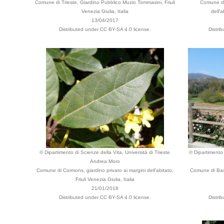
Comune di Trieste, Giardino Pubblico Muzio Tommasini, Friuli
Comune di 
Venezia Giulia, Italia
dell'a
13/04/2017
Distributed under CC BY-SA 4.0 license.
Distri
© Dipartimento di Scienze della Vita, Università di Trieste
© Dipartimento 
Andrea Moro
Comune di Cormons, giardino privato ai margini dell'abitato,
Comune di Bas
Friuli Venezia Giulia, Italia
21/01/2018
Distributed under CC BY-SA 4.0 license.
Distri