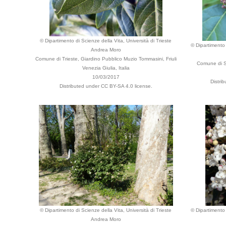
© Dipartimento di Scienze della Vita, Università di Trieste
© Dipartimento 
Andrea Moro
Comune di Trieste, Giardino Pubblico Muzio Tommasini, Friuli
Comune di Se
Venezia Giulia, Italia
10/03/2017
Distri
Distributed under CC BY-SA 4.0 license.
© Dipartimento di Scienze della Vita, Università di Trieste
© Dipartimento 
Andrea Moro