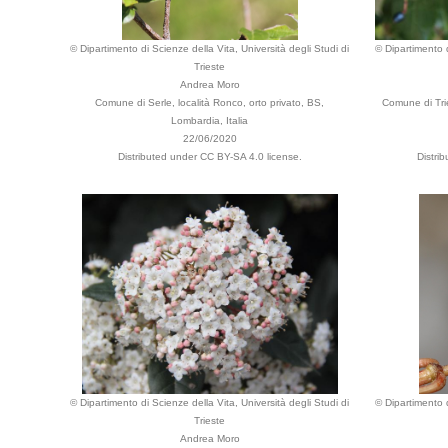
© Dipartimento di Scienze della Vita, Università degli Studi di
© Dipartimento d
Trieste
Andrea Moro
Comune di Serle, località Ronco, orto privato, BS,
Comune di Tri
Lombardia, Italia
22/06/2020
Distributed under CC BY-SA 4.0 license.
Distri
© Dipartimento di Scienze della Vita, Università degli Studi di
© Dipartimento d
Trieste
Andrea Moro