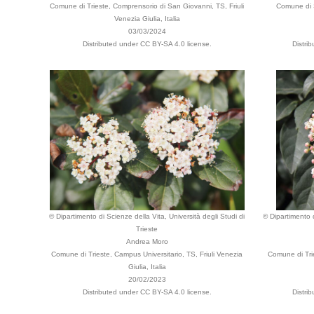
Comune di Trieste, Comprensorio di San Giovanni, TS, Friuli
Comune di S
Venezia Giulia, Italia
03/03/2024
Distributed under CC BY-SA 4.0 license.
Distri
© Dipartimento di Scienze della Vita, Università degli Studi di
© Dipartimento d
Trieste
Andrea Moro
Comune di Trieste, Campus Universitario, TS, Friuli Venezia
Comune di Tri
Giulia, Italia
20/02/2023
Distributed under CC BY-SA 4.0 license.
Distri