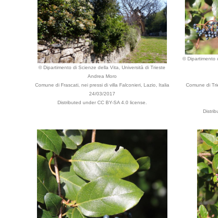
© Dipartimento d
© Dipartimento di Scienze della Vita, Università di Trieste
Andrea Moro
Comune di Frascati, nei pressi di villa Falconieri, Lazio, Italia
Comune di Tri
24/03/2017
Distributed under CC BY-SA 4.0 license.
Distri