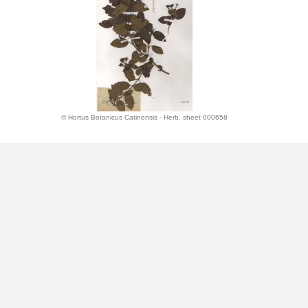
© Hortus Botanicus Catinensis - Herb. sheet 000658