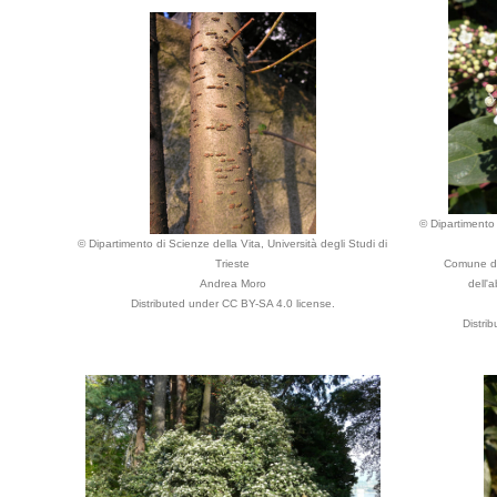
© Dipartimento 
© Dipartimento di Scienze della Vita, Università degli Studi di
Trieste
Comune di 
Andrea Moro
dell'a
Distributed under CC BY-SA 4.0 license.
Distri