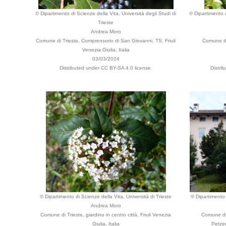
© Dipartimento di Scienze della Vita, Università degli Studi di
© Dipartimento d
Trieste
Andrea Moro
Comune di Trieste, Comprensorio di San Giovanni, TS, Friuli
Comune di 
Venezia Giulia, Italia
03/03/2024
Distributed under CC BY-SA 4.0 license.
Distri
© Dipartimento di Scienze della Vita, Università di Trieste
© Dipartimento 
Andrea Moro
Comune di Trieste, giardino in centro città, Friuli Venezia
Comune di 
Giulia, Italia
Petzen