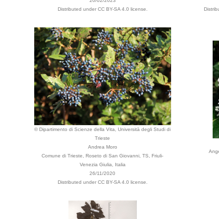
20/02/2023
Distributed under CC BY-SA 4.0 license.
Distri
© Dipartimento di Scienze della Vita, Università degli Studi di
Trieste
Andrea Moro
Ange
Comune di Trieste, Roseto di San Giovanni, TS, Friuli-
Venezia Giulia, Italia
26/11/2020
Distributed under CC BY-SA 4.0 license.