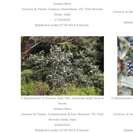
Andrea Moro
Comune di Trieste, Campus Universitario, TS, Friuli Venezia
Comune di Serl
Giulia, Italia
17/03/2020
Distri
Distributed under CC BY-SA 4.0 license.
© Dipartimento di Scienze della Vita, Università degli Studi di
© Dipartimento d
Trieste
Andrea Moro
Comune di Trieste, Comprensorio di San Giovanni, TS, Friuli
Comune di Tri
Venezia Giulia, Italia
03/03/2024
Distributed under CC BY-SA 4.0 license.
Distri