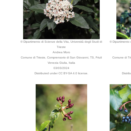
© Dipartimento di Scienze della Vita, Università degli Studi di
© Dipartimento d
Trieste
Andrea Moro
Comune di Trieste, Comprensorio di San Giovanni, TS, Friuli
Comune di Tri
Venezia Giulia, Italia
03/03/2024
Distributed under CC BY-SA 4.0 license.
Distri