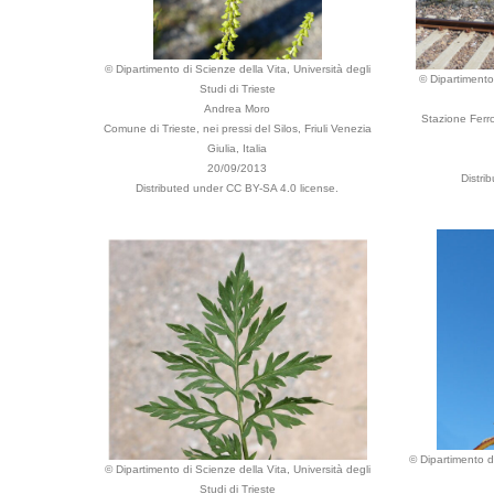
© Dipartimento di Scienze della Vita, Università degli
© Dipartimento 
Studi di Trieste
Andrea Moro
Stazione Ferro
Comune di Trieste, nei pressi del Silos, Friuli Venezia
Giulia, Italia
20/09/2013
Distri
Distributed under CC BY-SA 4.0 license.
© Dipartimento di
© Dipartimento di Scienze della Vita, Università degli
Studi di Trieste