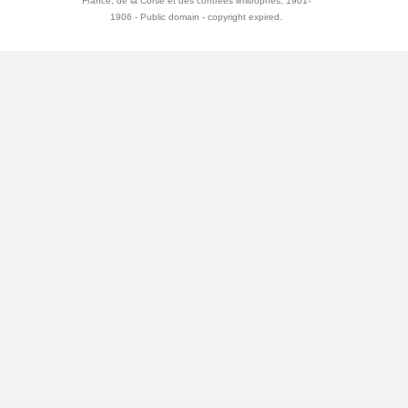
France, de la Corse et des contrées limitrophes, 1901-
1906 - Public domain - copyright expired.