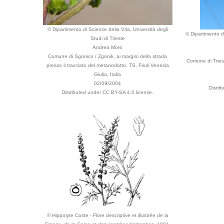
© Dipartimento di Scienze della Vita, Università degli
© Dipartimento di
Studi di Trieste
Andrea Moro
Comune di Sgonico / Zgonik, ai margini della strada
Comune di Trieste
presso il tracciato del metanodotto, TS, Friuli Venezia
Giulia, Italia
02/09/2004
Distri
Distributed under CC BY-SA 4.0 license.
© Hippolyte Coste - Flore descriptive et illustrée de la