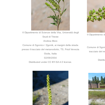
© Dipartimento di Scienze della Vita, Università degli
© Dipartimento di
Studi di Trieste
Andrea Moro
Comune di Sgonico / Zgonik, ai margini della strada
Comune di Sgonic
presso il tracciato del metanodotto, TS, Friuli Venezia
tracciato del m
Giulia, Italia
02/09/2004
Distri
Distributed under CC BY-SA 4.0 license.