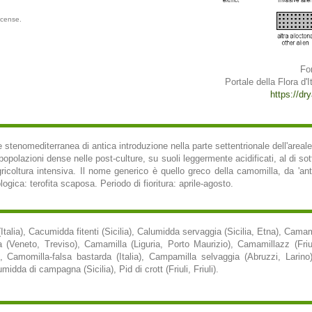
icense.
Fo
Portale della Flora d'It
https://dry
tenomediterranea di antica introduzione nella parte settentrionale dell'areale
in popolazioni dense nelle post-culture, su suoli leggermente acidificati, al di s
icoltura intensiva. Il nome generico è quello greco della camomilla, da 'antho
logica: terofita scaposa. Periodo di fioritura: aprile-agosto.
talia), Cacumidda fitenti (Sicilia), Calumidda servaggia (Sicilia, Etna), Ca
a (Veneto, Treviso), Camamilla (Liguria, Porto Maurizio), Camamillazz (Friuli
Camomilla-falsa bastarda (Italia), Campamilla selvaggia (Abruzzi, Larino
dda di campagna (Sicilia), Pid di crott (Friuli, Friuli).