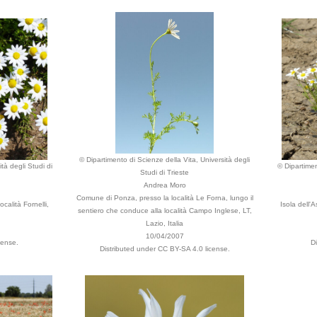
© Dipartimento di Scienze della Vita, Università degli
tà degli Studi di
© Dipartimen
Studi di Trieste
Andrea Moro
Comune di Ponza, presso la località Le Forna, lungo il
calità Fornelli,
Isola dell'
sentiero che conduce alla località Campo Inglese, LT,
Lazio, Italia
10/04/2007
cense.
D
Distributed under CC BY-SA 4.0 license.