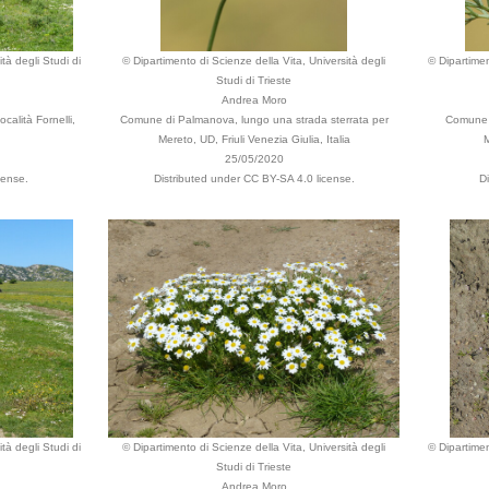
tà degli Studi di
© Dipartimento di Scienze della Vita, Università degli
© Dipartimen
Studi di Trieste
Andrea Moro
calità Fornelli,
Comune di Palmanova, lungo una strada sterrata per
Comune d
Mereto, UD, Friuli Venezia Giulia, Italia
M
25/05/2020
cense.
Distributed under CC BY-SA 4.0 license.
D
tà degli Studi di
© Dipartimento di Scienze della Vita, Università degli
© Dipartimen
Studi di Trieste
Andrea Moro