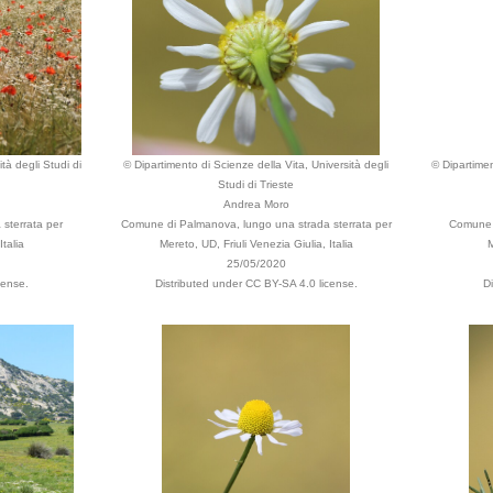
tà degli Studi di
© Dipartimento di Scienze della Vita, Università degli
© Dipartimen
Studi di Trieste
Andrea Moro
sterrata per
Comune di Palmanova, lungo una strada sterrata per
Comune d
Italia
Mereto, UD, Friuli Venezia Giulia, Italia
M
25/05/2020
cense.
Distributed under CC BY-SA 4.0 license.
D