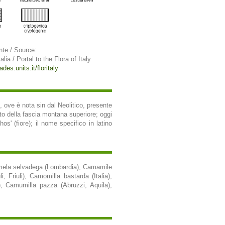
nte / Source:
alia / Portal to the Flora of Italy
ades.units.it/floritaly
, ove è nota sin dal Neolitico, presente
otto della fascia montana superiore; oggi
s' (fiore); il nome specifico in latino
mamela selvadega (Lombardia), Camamile
, Friuli), Camomilla bastarda (Italia),
), Camumilla pazza (Abruzzi, Aquila),