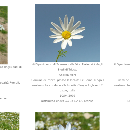
© Dipartimento di Scienze della Vita, Università degli
© Dipartimen
tà degli Studi di
Studi di Trieste
Andrea Moro
Comune di Ponza, presso la località Le Forna, lungo il
Comune di
calità Fornelli,
sentiero che conduce alla località Campo Inglese, LT,
sentiero che
Lazio, Italia
10/04/2007
cense.
Distributed under CC BY-SA 4.0 license.
D