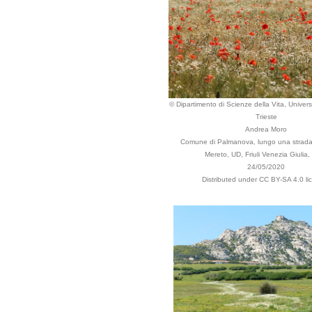
© Dipartimento di Scienze della Vita, Universi
Trieste
Andrea Moro
Comune di Palmanova, lungo una strada 
Mereto, UD, Friuli Venezia Giulia, 
24/05/2020
Distributed under CC BY-SA 4.0 li