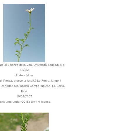
to di Scienze della Vita, Università degli Studi di
Trieste
Andrea Moro
 Ponza, presso la località Le Forna, lungo il
 conduce alla località Campo Inglese, LT, Lazio,
Italia
10/04/2007
istributed under CC BY-SA 4.0 license.