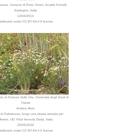
Asinara, Comune di Porto Torres, località Fornelli,
Sardegna, Italia
13/04/2014
istributed under CC BY-SA 4.0 license.
to di Scienze della Vita, Università degli Studi di
Trieste
Andrea Moro
i Palmanova, lungo una strada sterrata per
ereto, UD, Friuli Venezia Giulia, Italia
25/05/2020
istributed under CC BY-SA 4.0 license.