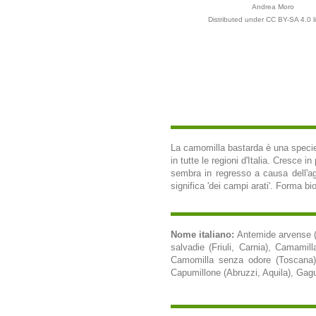
Andrea Moro
Distributed under CC BY-SA 4.0 l
La camomilla bastarda è una specie s
in tutte le regioni d'Italia. Cresce 
sembra in regresso a causa dell'agr
significa 'dei campi arati'. Forma bio
Nome italiano:
Antemide arvense (I
salvadie (Friuli, Carnia), Camamill
Camomilla senza odore (Toscana), 
Capumillone (Abruzzi, Aquila), Gagumi