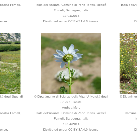
calità Fornelli,
Isola dell'Asinara, Comune di Porto Torres, località
Isola dell'
Fornelli, Sardegna, Italia
13/04/2014
cense.
Distributed under CC BY-SA 4.0 license.
D
tà degli Studi di
© Dipartimento di Scienze della Vita, Università degli
© Dipartimen
Studi di Trieste
Andrea Moro
calità Fornelli,
Isola dell'Asinara, Comune di Porto Torres, località
Comune d
Fornelli, Sardegna, Italia
M
13/04/2014
cense.
Distributed under CC BY-SA 4.0 license.
D