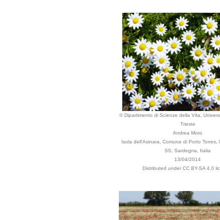
© Dipartimento di Scienze della Vita, Universi
Trieste
Andrea Moro
Isola dell'Asinara, Comune di Porto Torres, lo
SS, Sardegna, Italia
13/04/2014
Distributed under CC BY-SA 4.0 li