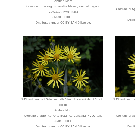
Andrea Moro
Comune di Trasaghis, località Alesso, rive del Lago di
Comune di Sgo
Cavazzo., FVG, Italia
21/5/05 0.00.00
Distr
Distributed under CC BY-SA 4.0 license.
© Dipartimento di Scienze della Vita, Università degli Studi di
© Dipartimento d
Trieste
Andrea Moro
Comune di Sgonico, Orto Botanico Carsiana, FVG, Italia
Comune di Sgo
8/6/05 0.00.00
Distributed under CC BY-SA 4.0 license.
Distr