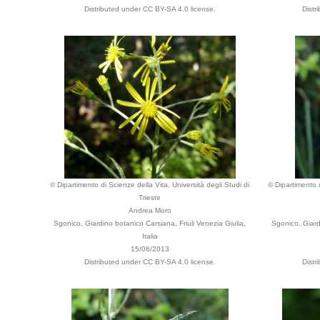
Distributed under CC BY-SA 4.0 license.
Distr
© Dipartimento di Scienze della Vita, Università degli Studi di
© Dipartimento d
Trieste
Andrea Moro
Sgonico, Giardino botanico Carsiana, Friuli Venezia Giulia,
Sgonico, Giard
Italia
15/06/2013
Distributed under CC BY-SA 4.0 license.
Distr