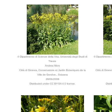
© Dipartimento di Scienze della Vita, Università degli Studi di
© Dipartimento d
Trieste
Andrea Moro
Città di Ginevra, Conservatoire et Jardin Botaniques de la
Città di Ginev
Ville de Genève., Svizzera
28/06/2008
Distributed under CC BY-SA 4.0 license.
Distr