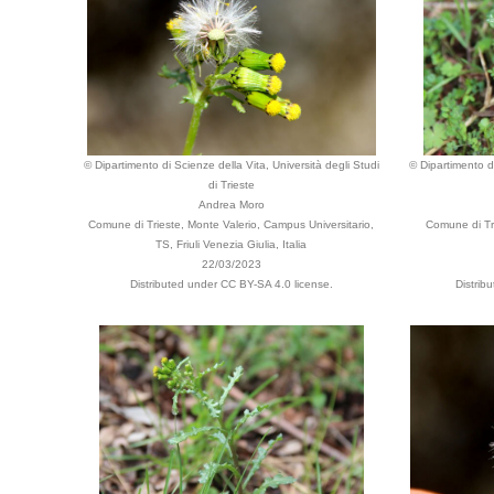
© Dipartimento di Scienze della Vita, Università degli Studi
© Dipartimento di
di Trieste
Andrea Moro
Comune di Trieste, Monte Valerio, Campus Universitario,
Comune di Tri
TS, Friuli Venezia Giulia, Italia
22/03/2023
Distributed under CC BY-SA 4.0 license.
Distrib