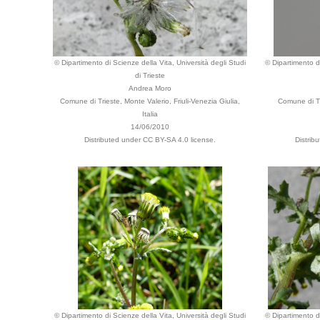
© Dipartimento di Scienze della Vita, Università degli Studi
© Dipartimento di
di Trieste
Andrea Moro
Comune di Trieste, Monte Valerio, Friuli-Venezia Giulia,
Comune di Tr
Italia
14/06/2010
Distributed under CC BY-SA 4.0 license.
Distrib
© Dipartimento di Scienze della Vita, Università degli Studi
© Dipartimento di