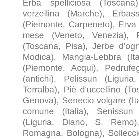
Erba spelliciosa (Toscana
verzellina (Marche), Erba
(Piemonte, Carpeneto), Erva di
mese (Veneto, Venezia), F
(Toscana, Pisa), Jerbe d'ogni
Modica), Mangia-Lebbra (Ita
(Piemonte, Acqui), Pedrufe
(antichi), Pelissun (Liguri
Terralba), Piè d'uccellino (To
Genova), Senecio volgare (It
comune (Italia), Senissun (
(Liguria, Diano, S. Remo), 
Romagna, Bologna), Sollecci