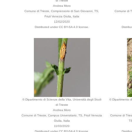
di Trieste
Andrea Moro
Comune di Trieste, Comprensorio di San Giovanni, TS,
Comune di Tr
Friuli Venezia Giulia, Italia
12/02/2020
Distributed under CC BY-SA 4.0 license.
Distrib
© Dipartimento di Scienze della Vita, Università degli Studi
© Dipartimento di
di Trieste
Andrea Moro
Comune di Trieste, Campus Universitario, TS, Friuli Venezia
Comune di Tries
Giulia, Italia
TS
11/03/2020
Distributed under CC BY-SA 4.0 license.
Distrib