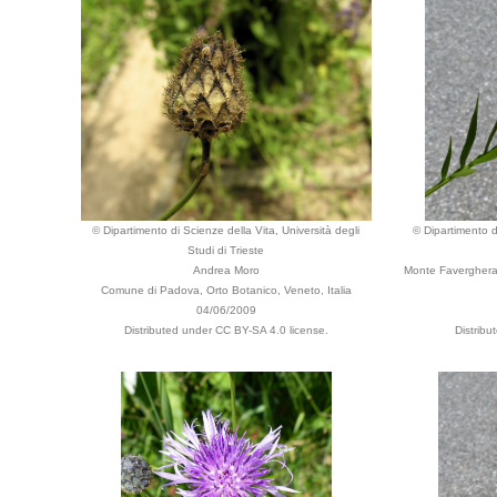
© Dipartimento di Scienze della Vita, Università degli
© Dipartimento di
Studi di Trieste
Andrea Moro
Monte Faverghera,
Comune di Padova, Orto Botanico, Veneto, Italia
04/06/2009
Distributed under CC BY-SA 4.0 license.
Distrib