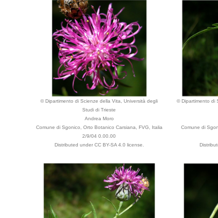
© Dipartimento di Scienze della Vita, Università degli
© Dipartimento di S
Studi di Trieste
Andrea Moro
Comune di Sgonico, Orto Botanico Carsiana, FVG, Italia
Comune di Sgoni
2/9/04 0.00.00
Distributed under CC BY-SA 4.0 license.
Distrib