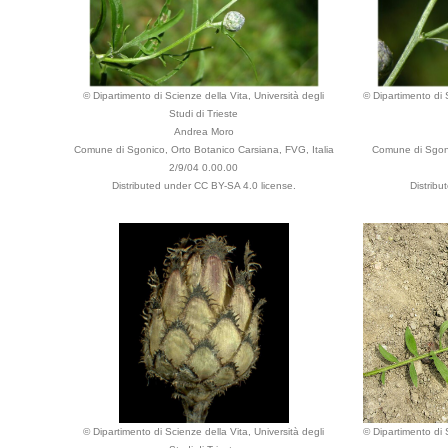
© Dipartimento di Scienze della Vita, Università degli
© Dipartimento di S
Studi di Trieste
Andrea Moro
Comune di Sgonico, Orto Botanico Carsiana, FVG, Italia
Comune di Sgoni
2/9/04 0.00.00
Distributed under CC BY-SA 4.0 license.
Distrib
© Dipartimento di Scienze della Vita, Università degli
© Dipartimento di S