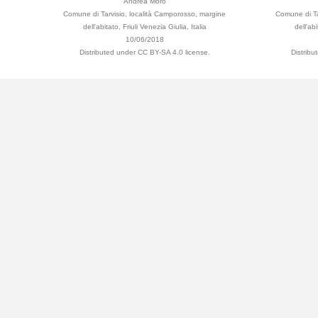
Andrea Moro
Comune di Tarvisio, località Camporosso, margine
Comune di Ta
dell'abitato, Friuli Venezia Giulia, Italia
dell'abi
10/06/2018
Distributed under CC BY-SA 4.0 license.
Distrib