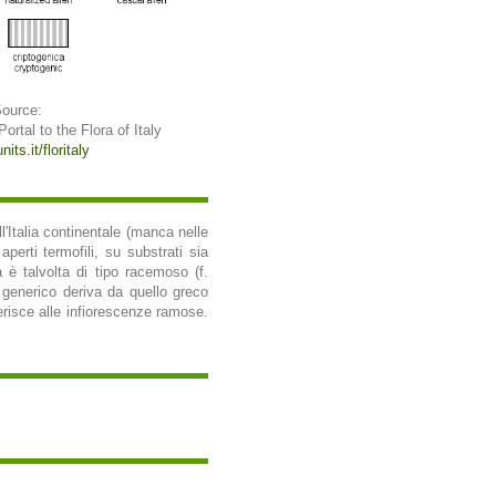
Source:
 Portal to the Flora of Italy
its.it/floritaly
l'Italia continentale (manca nelle
perti termofili, su substrati sia
 è talvolta di tipo racemoso (f.
e generico deriva da quello greco
iferisce alle infiorescenze ramose.