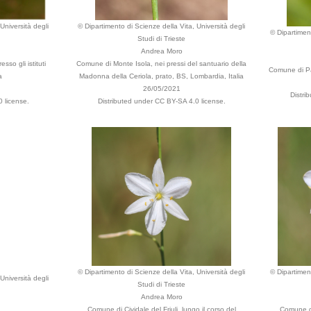
Università degli
© Dipartimento di Scienze della Vita, Università degli
© Dipartiment
Studi di Trieste
Andrea Moro
so gli istituti
Comune di Monte Isola, nei pressi del santuario della
Comune di Pa
a
Madonna della Ceriola, prato, BS, Lombardia, Italia
26/05/2021
Distri
 license.
Distributed under CC BY-SA 4.0 license.
© Dipartimento di Scienze della Vita, Università degli
© Dipartiment
Università degli
Studi di Trieste
Andrea Moro
Comune di Cividale del Friuli, lungo il corso del
Comune di 