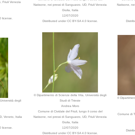
, Friuli Venezia
Natisone, nei pressi di Sanguarzo, UD, Friuli Venezia
Natisone, nei
Giulia, Italia
12/07/2020
 license.
Distributed under CC BY-SA 4.0 license.
Distri
© Dipartimento di Scienze della Vita, Università degli
© Dipartiment
Università degli
Studi di Trieste
Andrea Moro
Comune di Cividale del Friuli, lungo il corso del
Comune di Tr
, Veneto, Italia
Natisone, nei pressi di Sanguarzo, UD, Friuli Venezia
Giulia, Italia
 license.
12/07/2020
Distri
Distributed under CC BY-SA 4.0 license.