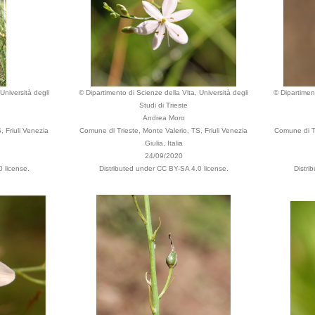
Università degli
© Dipartimento di Scienze della Vita, Università degli
© Dipartiment
Studi di Trieste
Andrea Moro
, Friuli Venezia
Comune di Trieste, Monte Valerio, TS, Friuli Venezia
Comune di Tr
Giulia, Italia
24/09/2020
 license.
Distributed under CC BY-SA 4.0 license.
Distri