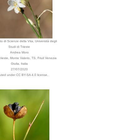
o di Scienze della Vita, Università degli
Studi di Trieste
Andrea Moro
ieste, Monte Valerio, TS, Friuli Venezia
Giulia, Italia
27/07/2020
buted under CC BY-SA 4.0 license.