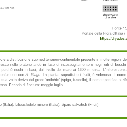
4.0 license.
Fonte / 
Portale della Flora d'Italia /
https://dryades.un
ecie a distribuzione submediterraneo-continentale presente in molte regioni del
resce nelle praterie aride in fase di incespugliamento e negli orli di boschi a
purché ricchi in basi, dal livello del mare ai 1600 m circa. L'infiorescenza
 confusione con
A. liliago
. La pianta, soprattutto i frutti, è velenosa. Il nom
a sua volta deriva dal greco 'anthérix' (spiga, fuscello); il nome specifico si r
osa. Periodo di fioritura: maggio-luglio.
(Italia), Lilioasfodelo minore (Italia), Spars salvatich (Friuli).