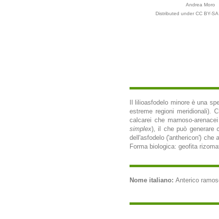
Andrea Moro
Distributed under CC BY-SA 
Il lilioasfodelo minore è una sp
estreme regioni meridionali). C
calcarei che marnoso-arenacei 
simplex
), il che può generare
dell'asfodelo ('anthericon') che 
Forma biologica: geofita rizomat
Nome italiano:
Anterico ramoso 