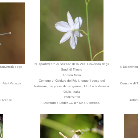
© Dipartimento di Scienze della Vita, Università degli
Università degli
© Dipartiment
Studi di Trieste
Andrea Moro
Comune di Cividale del Friuli, lungo il corso del
, Friuli Venezia
Comune di Tr
Natisone, nei pressi di Sanguarzo, UD, Friuli Venezia
Giulia, Italia
12/07/2020
 license.
Distri
Distributed under CC BY-SA 4.0 license.