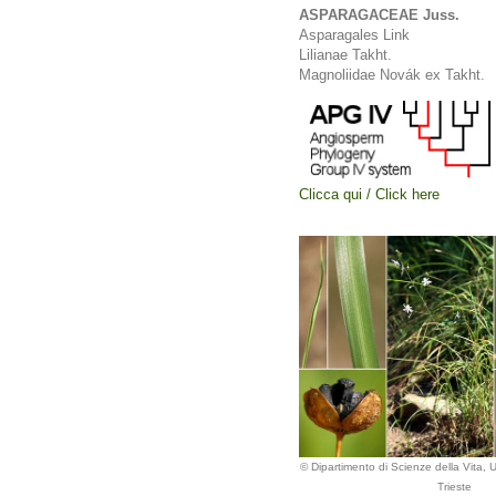
ASPARAGACEAE Juss.
Asparagales Link
Lilianae Takht.
Magnoliidae Novák ex Takht.
Clicca qui / Click here
© Dipartimento di Scienze della Vita, Un
Trieste