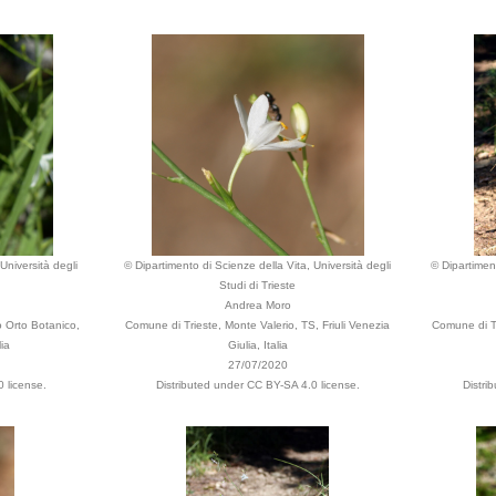
Università degli
© Dipartimento di Scienze della Vita, Università degli
© Dipartiment
Studi di Trieste
Andrea Moro
o Orto Botanico,
Comune di Trieste, Monte Valerio, TS, Friuli Venezia
Comune di Tr
lia
Giulia, Italia
27/07/2020
 license.
Distributed under CC BY-SA 4.0 license.
Distri