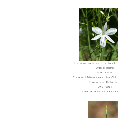
© Dipartimento di Scienze della Vita, 
Studi di Trieste
Andrea Moro
Comune di Trieste, centro città, Civic
Friuli Venezia Giulia, Ita
09/07/2014
Distributed under CC BY-SA 4.0