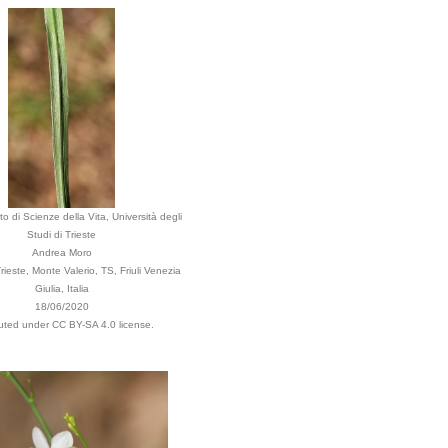
o di Scienze della Vita, Università degli
Studi di Trieste
Andrea Moro
ieste, Monte Valerio, TS, Friuli Venezia
Giulia, Italia
18/06/2020
buted under CC BY-SA 4.0 license.