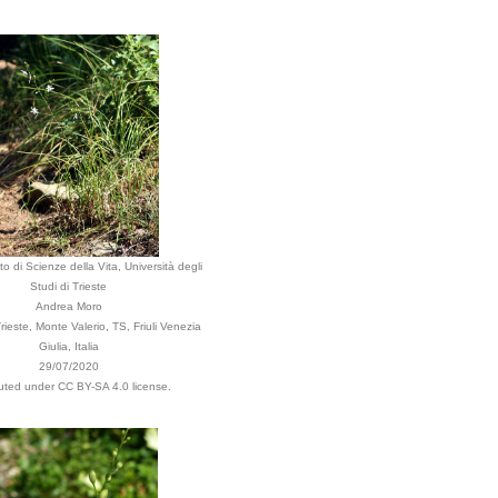
o di Scienze della Vita, Università degli
Studi di Trieste
Andrea Moro
ieste, Monte Valerio, TS, Friuli Venezia
Giulia, Italia
29/07/2020
buted under CC BY-SA 4.0 license.