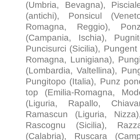
(Umbria, Bevagna), Piscial
(antichi), Ponsicul (Ven
Romagna, Reggio), Ponzi
(Campania, Ischia), Pugnit
Puncisurci (Sicilia), Pungen
Romagna, Lunigiana), Pungir
(Lombardia, Valtellina), Pun
Pungitopo (Italia), Punz p
top (Emilia-Romagna, Moden
(Liguria, Rapallo, Chiava
Ramascun (Liguria, Nizza)
Rascognu (Sicilia), Razz
(Calabria), Ruscara (Camp