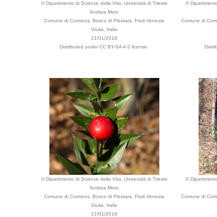
© Dipartimento di Scienze della Vita, Università di Trieste
© Dipartimento
Andrea Moro
Comune di Cormons, Bosco di Plessiva, Friuli Venezia
Comune di Cormo
Giulia, Italia
21/01/2018
Distributed under CC BY-SA 4.0 license.
Distr
© Dipartimento di Scienze della Vita, Università di Trieste
© Dipartimento
Andrea Moro
Comune di Cormons, Bosco di Plessiva, Friuli Venezia
Comune di Cormo
Giulia, Italia
21/01/2018