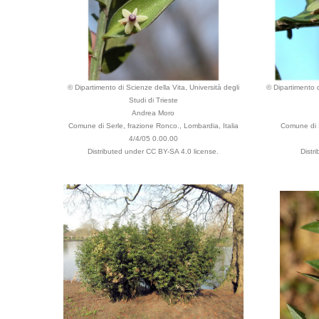
© Dipartimento di Scienze della Vita, Università degli
© Dipartimento d
Studi di Trieste
Andrea Moro
Comune di Serle, frazione Ronco., Lombardia, Italia
Comune di S
4/4/05 0.00.00
Distributed under CC BY-SA 4.0 license.
Distr