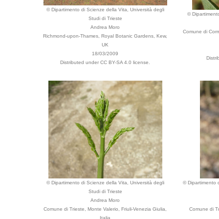
© Dipartimento di Scienze della Vita, Università degli
© Dipartimento
Studi di Trieste
Andrea Moro
Comune di Cormo
Richmond-upon-Thames, Royal Botanic Gardens, Kew,
UK
18/03/2009
Distr
Distributed under CC BY-SA 4.0 license.
© Dipartimento di Scienze della Vita, Università degli
© Dipartimento d
Studi di Trieste
Andrea Moro
Comune di Trieste, Monte Valerio, Friuli-Venezia Giulia,
Comune di Tri
Italia