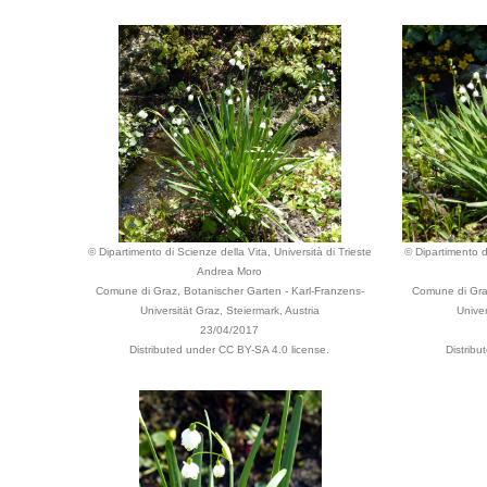
© Dipartimento di Scienze della Vita, Università di Trieste
© Dipartimento di
Andrea Moro
Comune di Graz, Botanischer Garten - Karl-Franzens-
Comune di Graz
Universität Graz, Steiermark, Austria
Univer
23/04/2017
Distributed under CC BY-SA 4.0 license.
Distrib