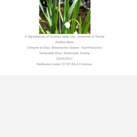
© Dipartimento di Scienze della Vita, Università di Trieste
Andrea Moro
Comune di Graz, Botanischer Garten - Karl-Franzens-
Universität Graz, Steiermark, Austria
23/04/2017
Distributed under CC BY-SA 4.0 license.