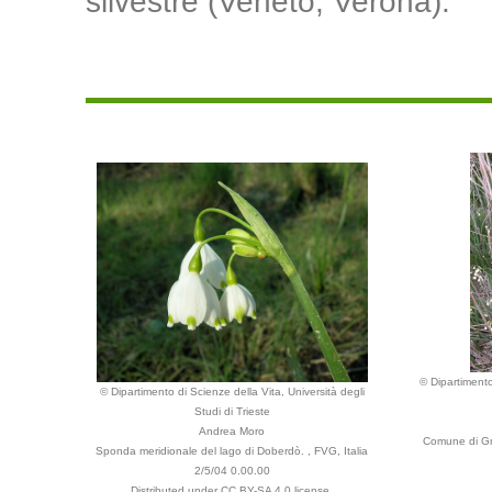
silvestre (Veneto, Verona).
© Dipartimento
© Dipartimento di Scienze della Vita, Università degli
Studi di Trieste
Andrea Moro
Comune di Gr
Sponda meridionale del lago di Doberdò. , FVG, Italia
2/5/04 0.00.00
Distributed under CC BY-SA 4.0 license.