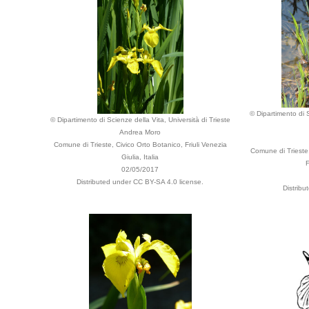
© Dipartimento di S
© Dipartimento di Scienze della Vita, Università di Trieste
Andrea Moro
Comune di Trieste, Civico Orto Botanico, Friuli Venezia
Comune di Trieste,
Giulia, Italia
F
02/05/2017
Distributed under CC BY-SA 4.0 license.
Distribu