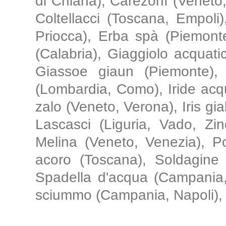
di Chiana), Carezonì (Veneto
Coltellacci (Toscana, Empoli),
Priocca), Erba spà (Piemonte
(Calabria), Giaggiolo acquati
Giassoe giaun (Piemonte), G
(Lombardia, Como), Iride acquat
zalo (Veneto, Verona), Iris gial
Lascasci (Liguria, Vado, Zin
Melina (Veneto, Venezia), P
acoro (Toscana), Soldagine 
Spadella d'acqua (Campania, 
sciummo (Campania, Napoli), S