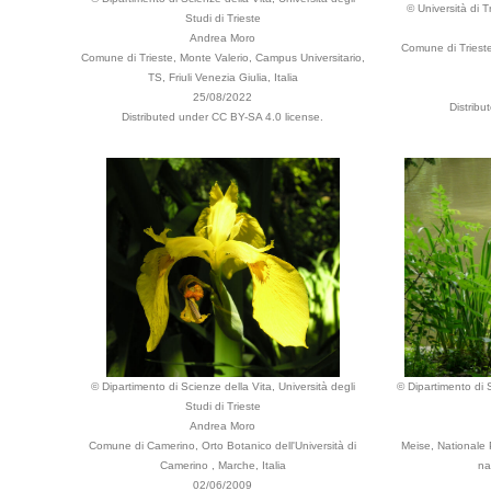
© Università di T
Studi di Trieste
Andrea Moro
Comune di Trieste,
Comune di Trieste, Monte Valerio, Campus Universitario,
TS, Friuli Venezia Giulia, Italia
25/08/2022
Distribu
Distributed under CC BY-SA 4.0 license.
© Dipartimento di Scienze della Vita, Università degli
© Dipartimento di S
Studi di Trieste
Andrea Moro
Comune di Camerino, Orto Botanico dell'Università di
Meise, Nationale 
Camerino , Marche, Italia
na
02/06/2009