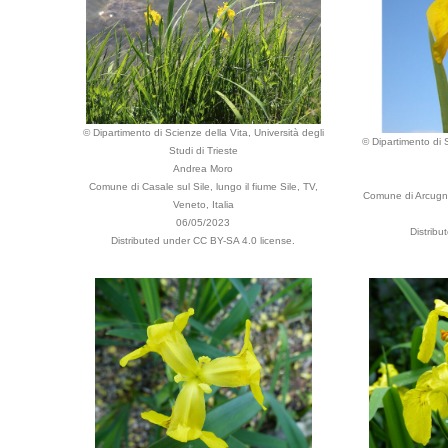
© Dipartimento di Scienze della Vita, Università degli
© Dipartimento di S
Studi di Trieste
Andrea Moro
Comune di Casale sul Sile, lungo il fiume Sile, TV,
Comune di Arcugnan
Veneto, Italia
06/05/2023
Distribu
Distributed under CC BY-SA 4.0 license.