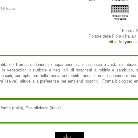
4.0 license.
Fonte / 
Portale della Flora d'Italia /
https://dryades.un
ntità dell'Europa sudorientale appartenente a una specie a vasta distribuzio
ce in vegetazioni disturbate e negli orli di boschetti a robinia e sambuco, su
ubacidi, con optimum nella fascia submediterranea. Il nome generico è una pa
lva' (selva), allude alla preferenza per ambienti boschivi. Forma biologica: e
forme (Italia), Poa silvicola (Italia).