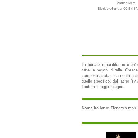
Andrea Moro
Distributed under CC BY-SA 
La fienarola moniliforme è un'e
tutte le regioni d'Italia. Cres
composti azotati, da neutri a s
quello specifico, dal latino 'sy
fioritura: maggio-giugno.
Nome italiano:
Fienarola monili