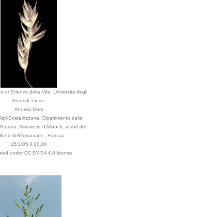
o di Scienze della Vita, Università degli
Studi di Trieste
Andrea Moro
lpi-Costa Azzurra, Dipartimento delle
odano, Massiccio d'Allouch, a sud del
llone dell'Amandier. , Francia
15/1/05 0.00.00
buted under CC BY-SA 4.0 license.