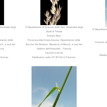
niversità degli
© Dipartimento di Scienze della Vita, Università degli
© Dipartiment
Studi di Trieste
Andrea Moro
imento delle
Provenza-Alpi-Costa Azzurra, Dipartimento delle
Comune di 
uch, a sud del
Bocche del Rodano, Massiccio d'Allouch, a sud del
ncia
Vallone dell'Amandier. , Francia
15/1/05 0.00.00
Distri
license.
Distributed under CC BY-SA 4.0 license.