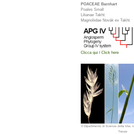
POACEAE Barnhart
Poales Small
Lilianae Takht.
Magnoliidae Novák ex Takht.
Clicca qui / Click here
© Dipartimento di Scienze della Vita, Un
Trieste