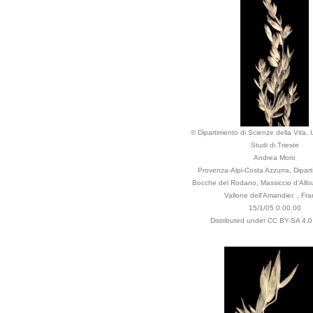
© Dipartimento di Scienze della Vita, U
Studi di Trieste
Andrea Moro
Provenza-Alpi-Costa Azzurra, Dipart
Bocche del Rodano, Massiccio d'Allo
Vallone dell'Amandier. , Fra
15/1/05 0.00.00
Distributed under CC BY-SA 4.0 