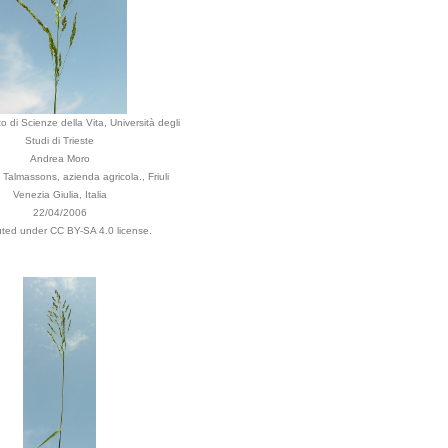
o di Scienze della Vita, Università degli
Studi di Trieste
Andrea Moro
Talmassons, azienda agricola., Friuli
Venezia Giulia, Italia
22/04/2006
buted under CC BY-SA 4.0 license.