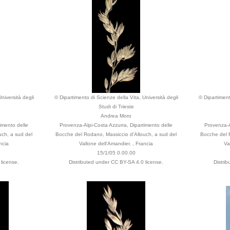
niversità degli
© Dipartimento di Scienze della Vita, Università degli
© Dipartiment
Studi di Trieste
Andrea Moro
imento delle
Provenza-Alpi-Costa Azzurra, Dipartimento delle
Provenza-A
uch, a sud del
Bocche del Rodano, Massiccio d'Allouch, a sud del
Bocche del R
ncia
Vallone dell'Amandier. , Francia
Va
15/1/05 0.00.00
license.
Distributed under CC BY-SA 4.0 license.
Distri