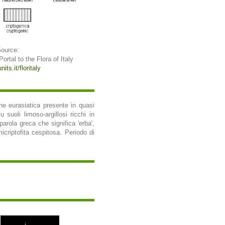
Source:
 Portal to the Flora of Italy
its.it/floritaly
ne eurasiatica presente in quasi
 suoli limoso-argillosi ricchi in
rola greca che significa 'erba',
micriptofita cespitosa. Periodo di