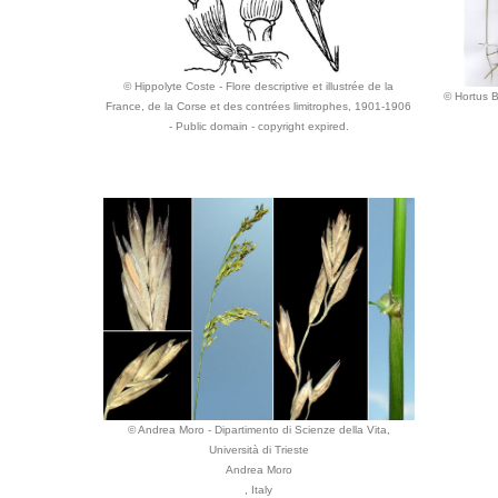
© Hippolyte Coste - Flore descriptive et illustrée de la
© Hortus B
France, de la Corse et des contrées limitrophes, 1901-1906
- Public domain - copyright expired.
© Andrea Moro - Dipartimento di Scienze della Vita,
Università di Trieste
Andrea Moro
, Italy