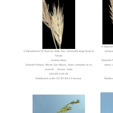
© Dipartim
© Dipartimento di Scienze della Vita, Università degli Studi di
Univers
Trieste
Andrea Moro
Dolomiti 
Dolomiti Feltrine, Monte San Mauro, alveo ciottolato di un
alveo ci
torrente. , Veneto, Italia
28/1/05 0.00.00
Distributed under CC BY-SA 4.0 license.
Distrib