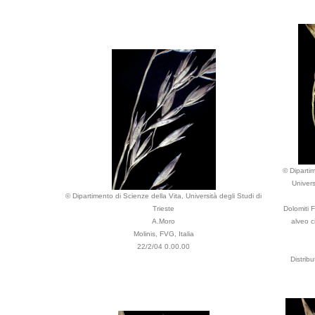
© Dipartim
Univers
© Dipartimento di Scienze della Vita, Università degli Studi di
Trieste
Dolomiti 
A.Moro
alveo ci
Molinis, FVG, Italia
22/2/04 0.00.00
Distrib