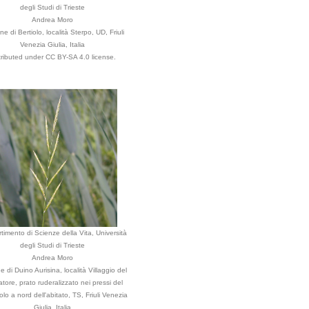
degli Studi di Trieste
Andrea Moro
 di Bertiolo, località Sterpo, UD, Friuli
Venezia Giulia, Italia
tributed under CC BY-SA 4.0 license.
timento di Scienze della Vita, Università
degli Studi di Trieste
Andrea Moro
di Duino Aurisina, località Villaggio del
tore, prato ruderalizzato nei pressi del
iolo a nord dell'abitato, TS, Friuli Venezia
Giulia, Italia