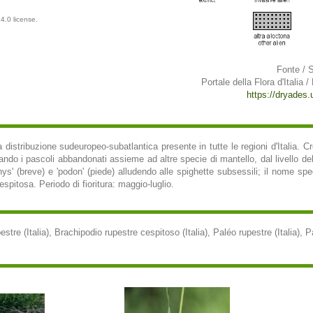
4.0 license.
Fonte / 
Portale della Flora d'Italia /
https://dryades.un
 distribuzione sudeuropeo-subatlantica presente in tutte le regioni d'Italia. Cr
rlando i pascoli abbandonati assieme ad altre specie di mantello, dal livello de
ys' (breve) e 'podon' (piede) alludendo alle spighette subsessili; il nome speci
spitosa. Periodo di fioritura: maggio-luglio.
stre (Italia), Brachipodio rupestre cespitoso (Italia), Paléo rupestre (Italia), P