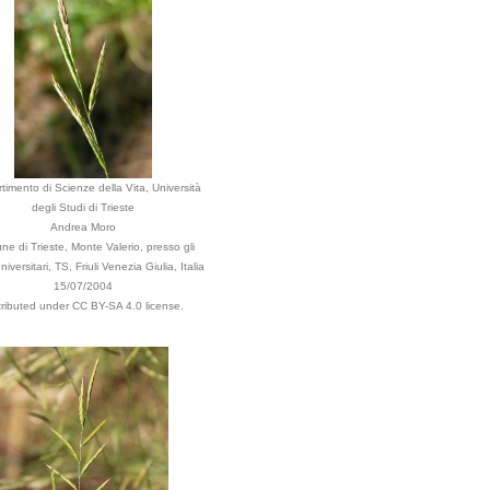
timento di Scienze della Vita, Università
degli Studi di Trieste
Andrea Moro
e di Trieste, Monte Valerio, presso gli
 universitari, TS, Friuli Venezia Giulia, Italia
15/07/2004
tributed under CC BY-SA 4.0 license.