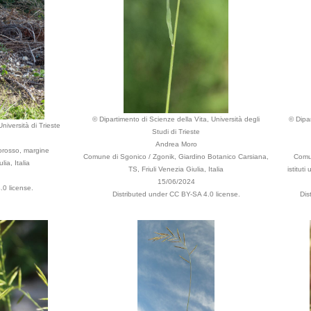
© Dipartimento di Scienze della Vita, Università degli
© Dipar
niversità di Trieste
Studi di Trieste
Andrea Moro
orosso, margine
Comune di Sgonico / Zgonik, Giardino Botanico Carsiana,
Comun
lia, Italia
TS, Friuli Venezia Giulia, Italia
istituti
15/06/2024
.0 license.
Distributed under CC BY-SA 4.0 license.
Dis