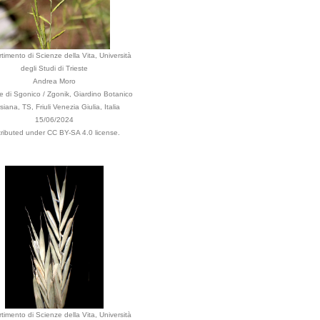
timento di Scienze della Vita, Università
degli Studi di Trieste
Andrea Moro
 di Sgonico / Zgonik, Giardino Botanico
siana, TS, Friuli Venezia Giulia, Italia
15/06/2024
tributed under CC BY-SA 4.0 license.
timento di Scienze della Vita, Università