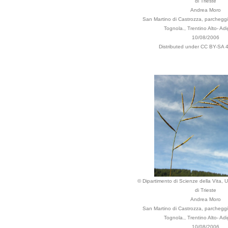
di Trieste
Andrea Moro
San Martino di Castrozza, parcheggi
Tognola., Trentino Alto- Adig
10/08/2006
Distributed under CC BY-SA 4
© Dipartimento di Scienze della Vita, U
di Trieste
Andrea Moro
San Martino di Castrozza, parcheggi
Tognola., Trentino Alto- Adig
10/08/2006