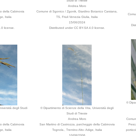
Studi di Trieste
Andrea Moro
o della Cabinovia
Comune di Sgonico / Zgonik, Giardino Botanico Carsiana,
Comune
e, Italia
TS, Friuli Venezia Giulia, Italia
15/06/2024
Dis
.0 license.
Distributed under CC BY-SA 4.0 license.
© Dipar
niversità degli Studi
© Dipartimento di Scienze della Vita, Università degli
Studi di Trieste
Andrea Moro
Comune 
o della Cabinovia
San Martino di Castrozza, parcheggio della Cabinovia
Pesca
e, Italia
Tognola., Trentino Alto- Adige, Italia
porticc
10/08/2006