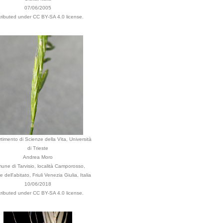
07/06/2005
tributed under CC BY-SA 4.0 license.
timento di Scienze della Vita, Università
di Trieste
Andrea Moro
une di Tarvisio, località Camporosso,
 dell'abitato, Friuli Venezia Giulia, Italia
10/06/2018
tributed under CC BY-SA 4.0 license.