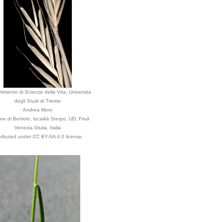
timento di Scienze della Vita, Università
degli Studi di Trieste
Andrea Moro
 di Bertiolo, località Sterpo, UD, Friuli
Venezia Giulia, Italia
tributed under CC BY-SA 4.0 license.