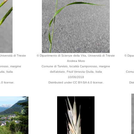
niversità di Trieste
© Dipartimento di Scienze della Vita, Università di Trieste
© Dipar
Andrea Moro
orosso, margine
Comune di Tarvisio, località Camporosso, margine
lia, Italia
dell'abitato, Friuli Venezia Giulia, Italia
Comune
10/06/2018
.0 license.
Distributed under CC BY-SA 4.0 license.
Dis