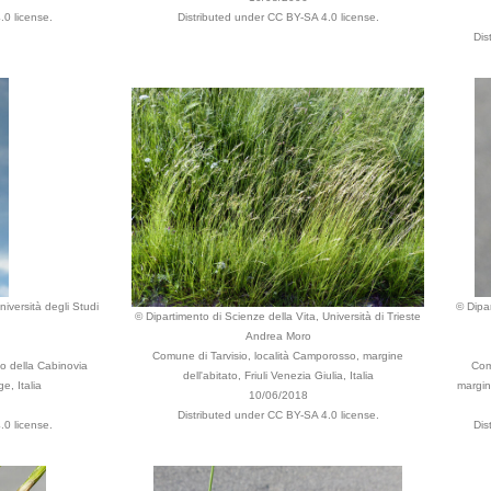
.0 license.
Distributed under CC BY-SA 4.0 license.
Dis
niversità degli Studi
© Dipar
© Dipartimento di Scienze della Vita, Università di Trieste
Andrea Moro
Comune di Tarvisio, località Camporosso, margine
o della Cabinovia
Com
dell'abitato, Friuli Venezia Giulia, Italia
e, Italia
margine
10/06/2018
Distributed under CC BY-SA 4.0 license.
.0 license.
Dis