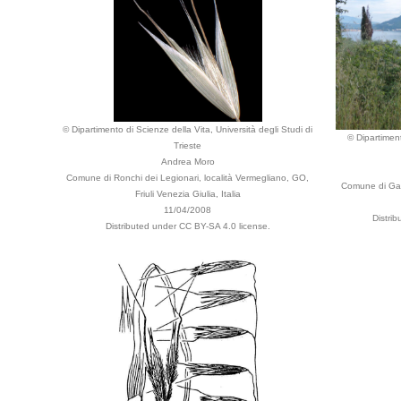
© Dipartimento di Scienze della Vita, Università degli Studi di
© Dipartiment
Trieste
Andrea Moro
Comune di Ronchi dei Legionari, località Vermegliano, GO,
Comune di Gard
Friuli Venezia Giulia, Italia
11/04/2008
Distri
Distributed under CC BY-SA 4.0 license.