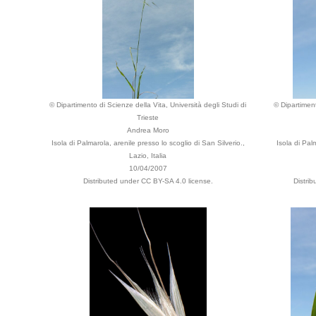
© Dipartimento di Scienze della Vita, Università degli Studi di
© Dipartiment
Trieste
Andrea Moro
Isola di Palmarola, arenile presso lo scoglio di San Silverio.,
Isola di Pal
Lazio, Italia
10/04/2007
Distributed under CC BY-SA 4.0 license.
Distri