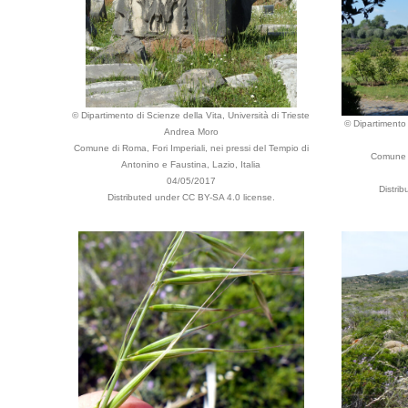
© Dipartimento di Scienze della Vita, Università di Trieste
© Dipartimento 
Andrea Moro
Comune di Roma, Fori Imperiali, nei pressi del Tempio di
Comune d
Antonino e Faustina, Lazio, Italia
04/05/2017
Distri
Distributed under CC BY-SA 4.0 license.