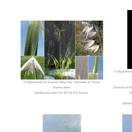
© Dipartiment
© Dipartimento di Scienze della Vita, Università di Trieste
Andrea Moro
Comune di Ron
Distributed under CC BY-SA 4.0 license.
GO
Distri