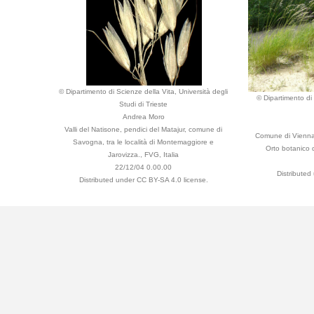
© Dipartimento di Scienze della Vita, Università degli
© Dipartimento di 
Studi di Trieste
Andrea Moro
Valli del Natisone, pendici del Matajur, comune di
Comune di Vienna
Savogna, tra le località di Montemaggiore e
Orto botanico d
Jarovizza., FVG, Italia
22/12/04 0.00.00
Distributed
Distributed under CC BY-SA 4.0 license.