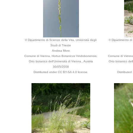
© Dipartimento di Scienze della Vita, Università degli
© Dipartimento di 
Studi di Trieste
Andrea Moro
Comune di Vienna, Hortus Botanicus Vindobonensis,
Comune di Vienna
Orto botanico dell'Università di Vienna., Austria
Orto botanico dell
30/05/2008
Distributed under CC BY-SA 4.0 license.
Distributed