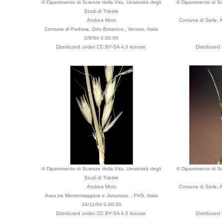
© Dipartimento di Scienze della Vita, Università degli
© Dipartimento di Sc
Studi di Trieste
Andrea Moro
Comune di Serle, 
Comune di Padova, Orto Botanico., Veneto, Italia
2/8/04 0.00.00
Distributed under CC BY-SA 4.0 license.
Distributed
© Dipartimento di Scienze della Vita, Università degli
© Dipartimento di Sc
Studi di Trieste
Andrea Moro
Comune di Serle, 
Area tra Montemaggiore e Jarovizza. , FVG, Italia
24/11/04 0.00.00
Distributed under CC BY-SA 4.0 license.
Distributed