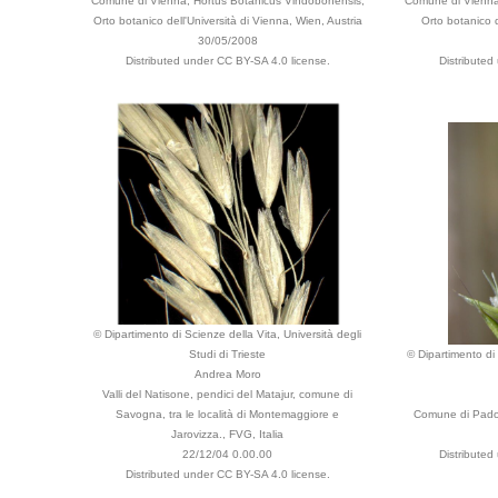
Comune di Vienna, Hortus Botanicus Vindobonensis,
Comune di Vienna
Orto botanico dell'Università di Vienna, Wien, Austria
Orto botanico d
30/05/2008
Distributed under CC BY-SA 4.0 license.
Distributed
© Dipartimento di Scienze della Vita, Università degli
Studi di Trieste
© Dipartimento di 
Andrea Moro
Valli del Natisone, pendici del Matajur, comune di
Savogna, tra le località di Montemaggiore e
Comune di Padov
Jarovizza., FVG, Italia
22/12/04 0.00.00
Distributed
Distributed under CC BY-SA 4.0 license.