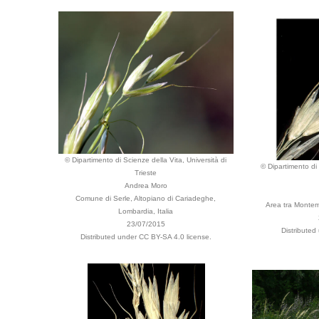
© Dipartimento di Scienze della Vita, Università di
© Dipartimento di 
Trieste
Andrea Moro
Comune di Serle, Altopiano di Cariadeghe,
Area tra Montema
Lombardia, Italia
23/07/2015
Distributed
Distributed under CC BY-SA 4.0 license.