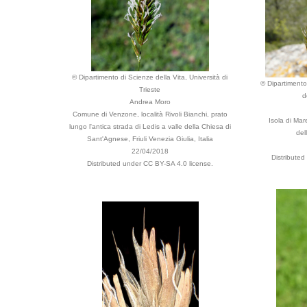
© Dipartimento di Scienze della Vita, Università di
© Dipartimento 
Trieste
d
Andrea Moro
Comune di Venzone, località Rivoli Bianchi, prato
Isola di Ma
lungo l'antica strada di Ledis a valle della Chiesa di
dell
Sant'Agnese, Friuli Venezia Giulia, Italia
22/04/2018
Distribute
Distributed under CC BY-SA 4.0 license.