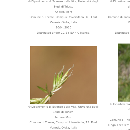
© Dipartimento di Scienze della Vita, Università degli
© Dipartimento 
Studi di Trieste
d
Andrea Moro
Comune di Trieste, Campus Universitario, TS, Friuli
Comune di Triest
Venezia Giulia, Italia
V
16/04/2020
Distributed under CC BY-SA 4.0 license.
Distribute
© Dipartimento 
© Dipartimento di Scienze della Vita, Università degli
d
Studi di Trieste
Andrea Moro
Comune di Tries
Comune di Trieste, Campus Universitario, TS, Friuli
lungo il sentier
Venezia Giulia, Italia