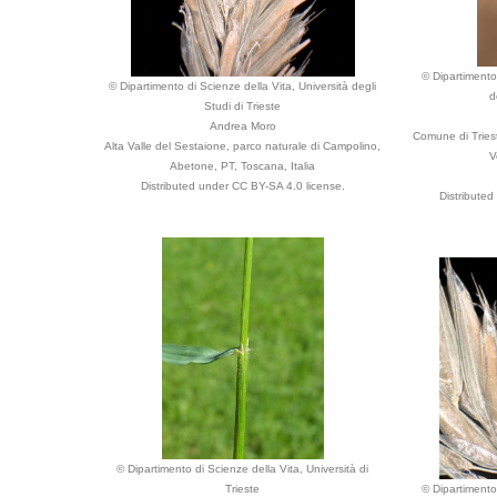
© Dipartimento 
© Dipartimento di Scienze della Vita, Università degli
d
Studi di Trieste
Andrea Moro
Comune di Triest
Alta Valle del Sestaione, parco naturale di Campolino,
V
Abetone, PT, Toscana, Italia
Distributed under CC BY-SA 4.0 license.
Distribute
© Dipartimento di Scienze della Vita, Università di
Trieste
© Dipartimento 