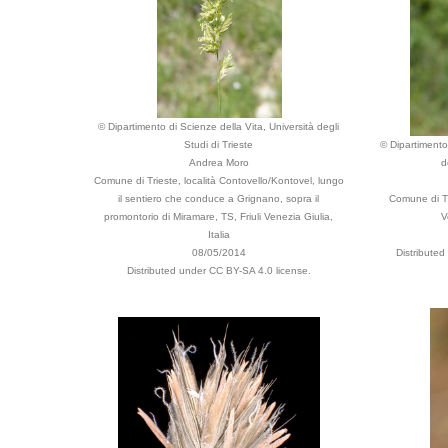
© Dipartimento di Scienze della Vita, Università degli
Studi di Trieste
© Dipartimento 
Andrea Moro
d
Comune di Trieste, località Contovello/Kontovel, lungo
il sentiero che conduce a Grignano, sopra il
Comune di Tri
promontorio di Miramare, TS, Friuli Venezia Giulia,
V
Italia
08/05/2014
Distribute
Distributed under CC BY-SA 4.0 license.