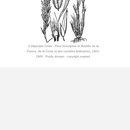
© Hippolyte Coste - Flore descriptive et illustrée de la
France, de la Corse et des contrées limitrophes, 1901-
1906 - Public domain - copyright expired.