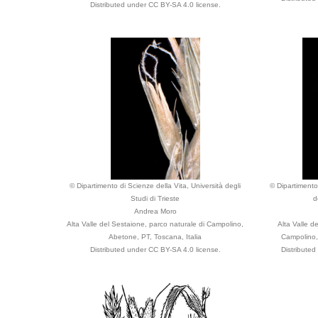
Distributed under CC BY-SA 4.0 license.
© Dipartimento di Scienze della Vita, Università degli
© Dipartimento 
Studi di Trieste
d
Andrea Moro
Alta Valle del Sestaione, parco naturale di Campolino,
Alta Valle d
Abetone, PT, Toscana, Italia
Campolino,
Distributed under CC BY-SA 4.0 license.
Distribute