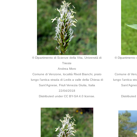
© Dipartimento di Scienze della Vita, Università di
© Dipartimento d
Trieste
Andrea Moro
Comune di Venzone, località Rivoli Bianchi, prato
Comune di Venzo
lungo l'antica strada di Ledis a valle della Chiesa di
lungo l'antica st
Sant'Agnese, Friuli Venezia Giulia, Italia
Sant'Agnese
22/04/2018
Distributed under CC BY-SA 4.0 license.
Distribute