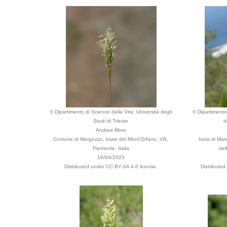
© Dipartimento di Scienze della Vita, Università degli
© Dipartimento 
Studi di Trieste
d
Andrea Moro
Comune di Mergozzo, base del Mont'Orfano, VB,
Isola di Ma
Piemonte, Italia
dell
16/04/2023
Distributed under CC BY-SA 4.0 license.
Distribute