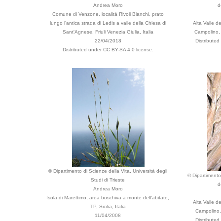
Andrea Moro
d
Comune di Venzone, località Rivoli Bianchi, prato
lungo l'antica strada di Ledis a valle della Chiesa di
Alta Valle d
Sant'Agnese, Friuli Venezia Giulia, Italia
Campolino, 
22/04/2018
Distribute
Distributed under CC BY-SA 4.0 license.
© Dipartimento di Scienze della Vita, Università degli
© Dipartimento 
Studi di Trieste
d
Andrea Moro
Isola di Marettimo, area boschiva a monte dell'abitato,
Alta Valle d
TP, Sicilia, Italia
Campolino,
11/04/2008
Distribute