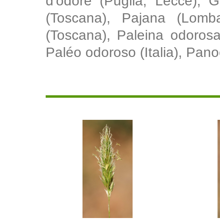
d'odore (Puglia, Lecce), G
(Toscana), Pajana (Lomba
(Toscana), Paleina odorosa 
Paléo odoroso (Italia), Pan