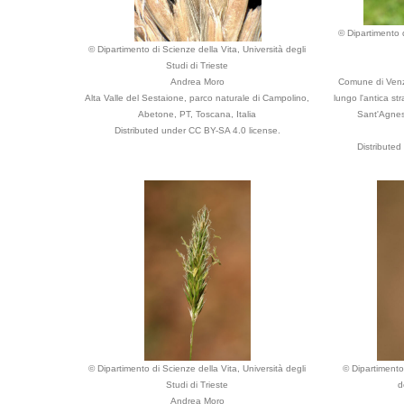
© Dipartimento d
© Dipartimento di Scienze della Vita, Università degli
Studi di Trieste
Andrea Moro
Comune di Venzo
Alta Valle del Sestaione, parco naturale di Campolino,
lungo l'antica st
Abetone, PT, Toscana, Italia
Sant'Agnese
Distributed under CC BY-SA 4.0 license.
Distribute
© Dipartimento di Scienze della Vita, Università degli
© Dipartimento 
Studi di Trieste
d
Andrea Moro