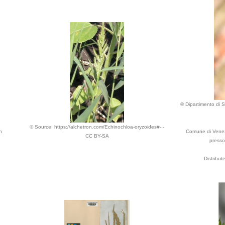
© Dipartimento di Sc
© Source: https://alchetron.com/Echinochloa-oryzoides#- -
n
Comune di Venezia
CC BY-SA
presso 
Distribu