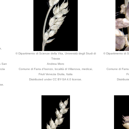
a,
© Dipartimento di Scienze della Vita, Università degli Studi di
© Dipartimento di Sc
Trieste
tà San
Andrea Moro
ezia
Comune di Farra d'Isonzo, località di Villanova, medicai,
Comune di Farra d
Friuli Venezia Giulia, Italia
Fr
Distributed under CC BY-SA 4.0 license.
Distribu
se.