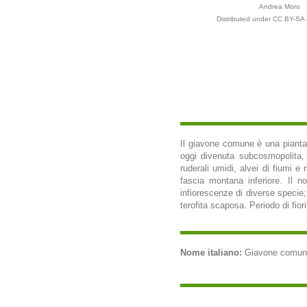
Andrea Moro
Distributed under CC BY-SA 
Il giavone comune è una pianta 
oggi divenuta subcosmopolita, p
ruderali umidi, alvei di fiumi e 
fascia montana inferiore. Il n
infiorescenze di diverse specie;
terofita scaposa. Periodo di fior
Nome italiano:
Giavone comune (