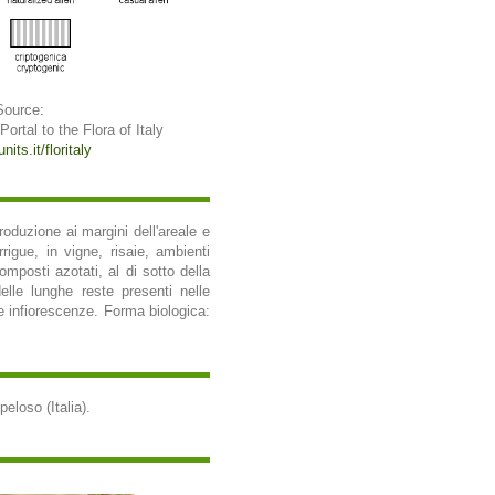
Source:
 Portal to the Flora of Italy
nits.it/floritaly
oduzione ai margini dell'areale e
rigue, in vigne, risaie, ambienti
composti azotati, al di sotto della
elle lunghe reste presenti nelle
le infiorescenze. Forma biologica:
eloso (Italia).