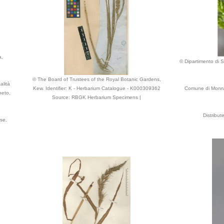
a,
© Dipartimento di Sc
© The Board of Trustees of the Royal Botanic Gardens,
alità
Kew. Identifier: K - Herbarium Catalogue - K000309362
Comune di Monrup
neto,
Source: RBGK Herbarium Specimens |
Distribu
se.