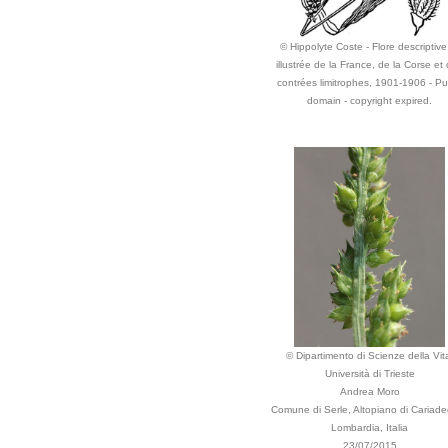
© Hippolyte Coste - Flore descriptive
illustrée de la France, de la Corse et
contrées limitrophes, 1901-1906 - Pu
domain - copyright expired.
© Dipartimento di Scienze della Vit
Università di Trieste
Andrea Moro
Comune di Serle, Altopiano di Cariad
Lombardia, Italia
23/07/2015