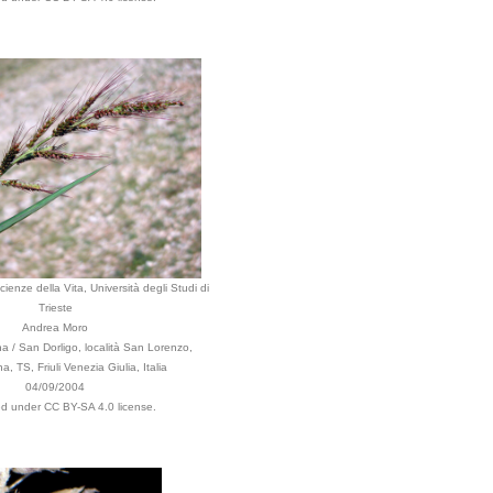
ienze della Vita, Università degli Studi di
Trieste
Andrea Moro
a / San Dorligo, località San Lorenzo,
, TS, Friuli Venezia Giulia, Italia
04/09/2004
ted under CC BY-SA 4.0 license.