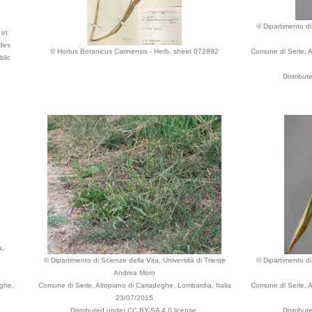
© Dipartimento di 
 et
 des
© Hortus Botanicus Catinensis - Herb. sheet 072892
Comune di Serle, A
blic
Distribu
a,
© Dipartimento di Scienze della Vita, Università di Trieste
© Dipartimento di 
Andrea Moro
eghe,
Comune di Serle, Altopiano di Cariadeghe, Lombardia, Italia
Comune di Serle, A
23/07/2015
Distributed under CC BY-SA 4.0 license.
Distribu