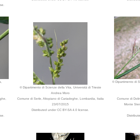
se.
a,
© Dipartimento di Sc
© Dipartimento di Scienze della Vita, Università di Trieste
Andrea Moro
eghe,
Comune di Serle, Altopiano di Cariadeghe, Lombardia, Italia
Comune di Dolin
23/07/2015
Monte Stena
Distributed under CC BY-SA 4.0 license.
se.
Distribu