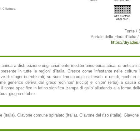
4.0 license.
Fonte / 
Portale della Flora d'Italia /
https://dryades.u
annua a distribuzione originariamente mediterraneo-eurasiatica, di antica intr
resente in tutte le regioni d'Italia. Cresce come infestante nelle colture ir
rive di stagni eutrofizzati, su suoli limoso-argillosi freschi o umidi, ricchi in 
ome generico deriva dal greco 'echinos' (riccio) e 'chloe' (erba) a causa d
 il nome specifico in latino significa 'zampa di gallo' alludendo alla forma del
itura: giugno-ottobre.
Italia), Giavone comune spiralato (Italia), Giavone del riso (Italia), Giavone p