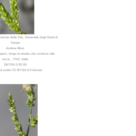
ienze della Vita, Università degli Studi di
Trieste
Andrea Moro
ino, lungo la strada che conduce alla
rocca. , FVG, Italia
28/7/04 0.00.00
ted under CC BY-SA 4.0 license.