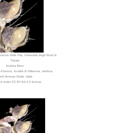
ienze della Vita, Università degli Studi di
Trieste
Andrea Moro
'Isonzo, località di Villanova, medicai,
iuli Venezia Giulia, Italia
ted under CC BY-SA 4.0 license.