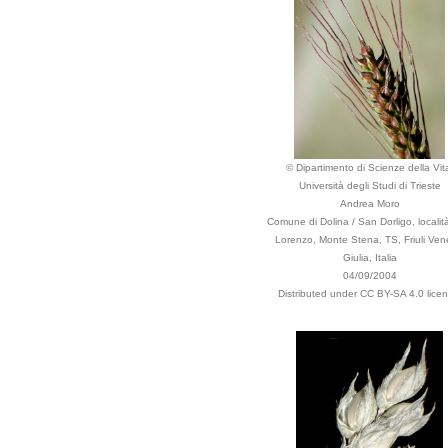
© Dipartimento di Scienze della Vit
Università degli Studi di Trieste
Andrea Moro
Comune di Dolina / San Dorligo, locali
Lorenzo, Monte Stena, TS, Friuli Ven
Giulia, Italia
04/09/2004
Distributed under CC BY-SA 4.0 licen