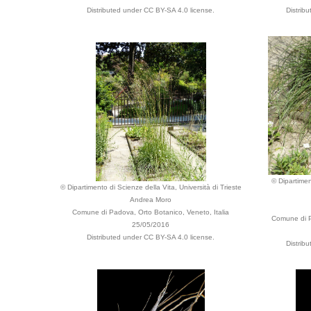
Distributed under CC BY-SA 4.0 license.
Distrib
© Dipartimen
© Dipartimento di Scienze della Vita, Università di Trieste
Andrea Moro
Comune di Padova, Orto Botanico, Veneto, Italia
Comune di P
25/05/2016
Distributed under CC BY-SA 4.0 license.
Distrib