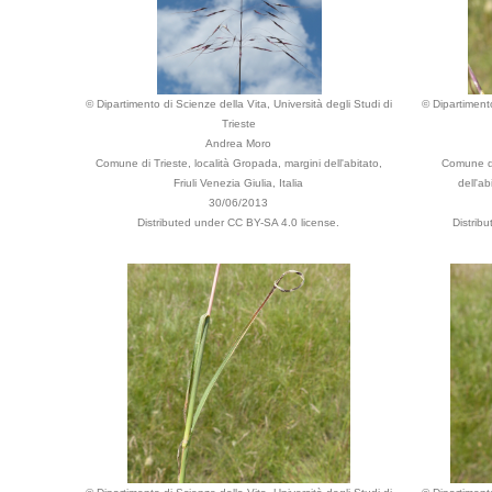
© Dipartimento di Scienze della Vita, Università degli Studi di
© Dipartimento
Trieste
Andrea Moro
Comune di Trieste, località Gropada, margini dell'abitato,
Comune di
Friuli Venezia Giulia, Italia
dell'ab
30/06/2013
Distributed under CC BY-SA 4.0 license.
Distrib