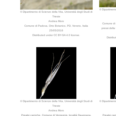
© Dipartimento
© Dipartimento di Scienze della Vita, Università degli Studi di
Trieste
Andrea Moro
Comune di T
Comune di Padova, Orto Botanico, PD, Veneto, Italia
pressi della 
25/05/2016
Distributed under CC BY-SA 4.0 license.
Distrib
© Dipartimento di Scienze della Vita, Università degli Studi di
© Dipartimento
Trieste
Andrea Moro
Prealpi carniche, Comune di Verzegnis, località Daugnana,
Prealpi car