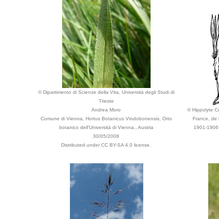
© Dipartimento di Scienze della Vita, Università degli Studi di
Trieste
Andrea Moro
© Hippolyte Co
Comune di Vienna, Hortus Botanicus Vindobonensis, Orto
France, de 
botanico dell'Università di Vienna., Austria
1901-1906 
30/05/2008
Distributed under CC BY-SA 4.0 license.