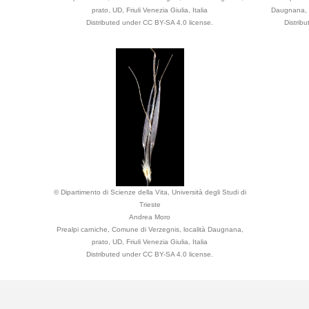
prato, UD, Friuli Venezia Giulia, Italia
Daugnana, pr
Distributed under CC BY-SA 4.0 license.
Distrib
© Dipartimento di Scienze della Vita, Università degli Studi di
Trieste
Andrea Moro
Prealpi carniche, Comune di Verzegnis, località Daugnana,
prato, UD, Friuli Venezia Giulia, Italia
Distributed under CC BY-SA 4.0 license.