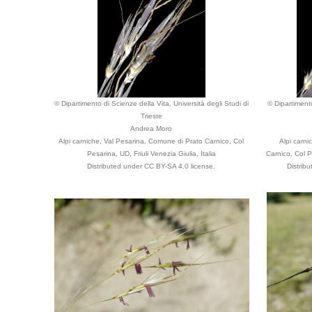
© Dipartimento di Scienze della Vita, Università degli Studi di
© Dipartimento
Trieste
Andrea Moro
Alpi carniche, Val Pesarina, Comune di Prato Carnico, Col
Alpi carn
Pesarina, UD, Friuli Venezia Giulia, Italia
Carnico, Col Pe
Distributed under CC BY-SA 4.0 license.
Distrib