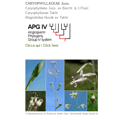
CARYOPHYLLACEAE Juss.
Caryophyllales Juss. ex Bercht. & J.Presl
Caryophyllanae Takht.
Magnoliidae Novák ex Takht.
Clicca qui / Click here
© Dipartimento di Scienze della Vita, Università degli Studi di