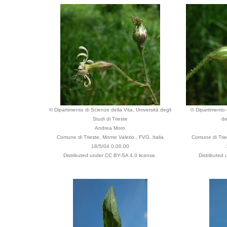
© Dipartimento di Scienze della Vita, Università degli
© Dipartimento d
Studi di Trieste
de
Andrea Moro
Comune di Trieste, Monte Valerio., FVG, Italia
Comune di Tries
18/5/04 0.00.00
Distributed under CC BY-SA 4.0 license.
Distributed