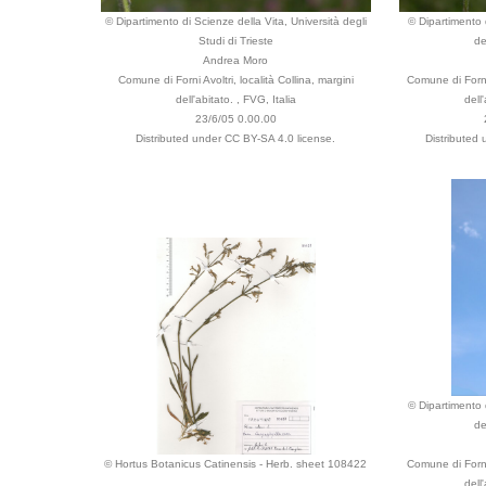
© Dipartimento di Scienze della Vita, Università degli
© Dipartimento d
Studi di Trieste
de
Andrea Moro
Comune di Forni Avoltri, località Collina, margini
Comune di Forni 
dell'abitato. , FVG, Italia
dell
23/6/05 0.00.00
Distributed under CC BY-SA 4.0 license.
Distributed
© Dipartimento d
de
© Hortus Botanicus Catinensis - Herb. sheet 108422
Comune di Forni 
dell