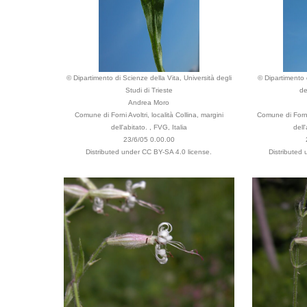
© Dipartimento di Scienze della Vita, Università degli
© Dipartimento d
Studi di Trieste
de
Andrea Moro
Comune di Forni Avoltri, località Collina, margini
Comune di Forni 
dell'abitato. , FVG, Italia
dell
23/6/05 0.00.00
Distributed under CC BY-SA 4.0 license.
Distributed