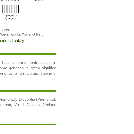
Source:
 Portal to the Flora of Italy
its.it/floritaly
Italia centro-settentrionale e in
 nome generico in greco significa
 sono fusi a formare una specie di
Piemonte), Discordia (Piemonte),
Toscana, Val di Chiana), Orchide