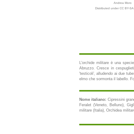
Andrea Moro
Distributed under CC BY-SA 
L'orchide militare è una specie
Abruzzo. Cresce in cespuglieti 
'testicoli', alludendo ai due tu
elmo che sormonta il labello. Fo
Nome italiano:
Cipressini gra
Feralet (Veneto, Belluno), Gigl
militare (Italia), Orchidea milita