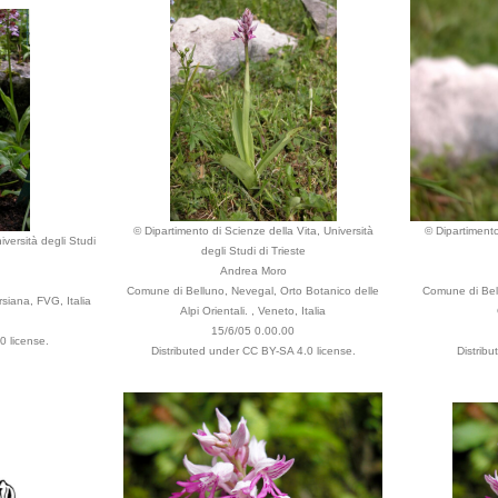
© Dipartimento di Scienze della Vita, Università
© Dipartimento
iversità degli Studi
degli Studi di Trieste
Andrea Moro
Comune di Belluno, Nevegal, Orto Botanico delle
Comune di Bell
iana, FVG, Italia
Alpi Orientali. , Veneto, Italia
15/6/05 0.00.00
0 license.
Distributed under CC BY-SA 4.0 license.
Distrib