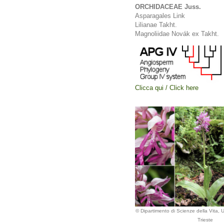
ORCHIDACEAE Juss.
Asparagales Link
Lilianae Takht.
Magnoliidae Novák ex Takht.
Clicca qui / Click here
© Dipartimento di Scienze della Vita, Un
Trieste