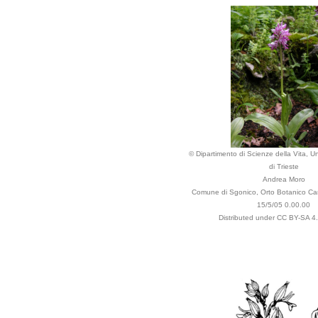
© Dipartimento di Scienze della Vita, Un
di Trieste
Andrea Moro
Comune di Sgonico, Orto Botanico Cars
15/5/05 0.00.00
Distributed under CC BY-SA 4.