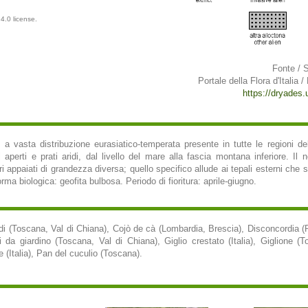
4.0 license.
Fonte / 
Portale della Flora d'Italia /
https://dryades.un
 a vasta distribuzione eurasiatico-temperata presente in tutte le regioni dell'
aperti e prati aridi, dal livello del mare alla fascia montana inferiore. Il
beri appaiati di grandezza diversa; quello specifico allude ai tepali esterni che
rma biologica: geofita bulbosa. Periodo di fioritura: aprile-giugno.
ndi (Toscana, Val di Chiana), Cojò de cà (Lombardia, Brescia), Disconcordia (
i da giardino (Toscana, Val di Chiana), Giglio crestato (Italia), Giglione (
re (Italia), Pan del cuculio (Toscana).