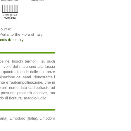
Source:
 Portal to the Flora of Italy
its.it/floritaly
ce nei boschi termofili, su suoli
 livello del mare sino alla fascia
in quanto dipende dalle sostanze
minazione dei semi. Nonostante i
nte è l'autoimpollinazione, che in
oron', nome dato da Teofrasto ad
presunte proprietà abortive, ma
 di fioritura: maggio-luglio.
ana), Limodoro (Italia), Limodoro