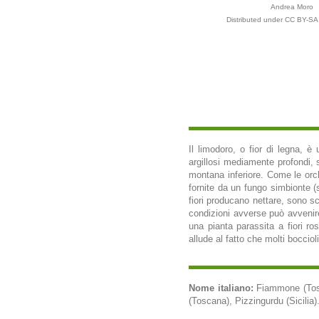
Andrea Moro
Distributed under CC BY-SA 
Il limodoro, o fior di legna, è
argillosi mediamente profondi, s
montana inferiore. Come le orc
fornite da un fungo simbionte 
fiori producano nettare, sono sc
condizioni avverse può avvenire
una pianta parassita a fiori ro
allude al fatto che molti boccio
Nome italiano:
Fiammone (Tosca
(Toscana), Pizzingurdu (Sicilia)