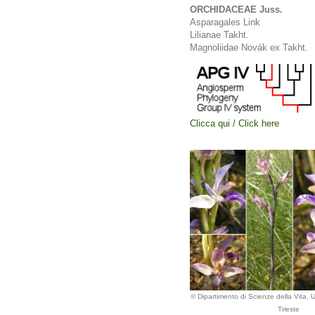
ORCHIDACEAE Juss.
Asparagales Link
Lilianae Takht.
Magnoliidae Novák ex Takht.
Clicca qui / Click here
© Dipartimento di Scienze della Vita, Un
Trieste