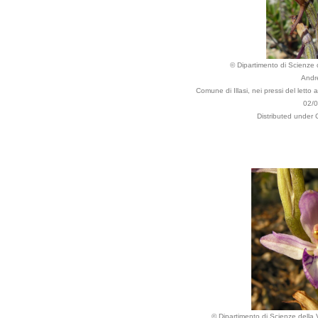
© Dipartimento di Scienze de
Andr
Comune di Illasi, nei pressi del letto a
02/
Distributed under 
© Dipartimento di Scienze della Vi