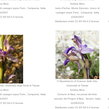
ea Moro
Andrea Moro
i castagni sopra Forio., Campania, Italia
Isola d'Ischia, Monte Epomeo, bosco di
04/2007
castagni sopra Forio., Campania, Italia
CC BY-SA 4.0 license.
10/04/2007
Distributed under CC BY-SA 4.0 license.
© Dipartimento di Scienze della Vita,
ta, Università degli Studi di Trieste
Università di Trieste
ea Moro
Andrea Moro
i castagni sopra Forio., Campania, Italia
Comune di Illasi, nei pressi del letto
04/2007
asciutto del Progno d'Illasi , Veneto, Italia
a
CC BY-SA 4.0 license.
02/06/2019
Distributed under CC BY-SA 4.0 license.