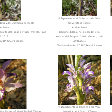
© Dipartimento di Scienze della Vita,
lla Vita, Università di Trieste
Università di Trieste
ea Moro
Andrea Moro
sciutto del Progno d'Illasi , Veneto, Italia
Comune di Illasi, nei pressi del letto
06/2019
asciutto del Progno d'Illasi , Veneto, Italia
CC BY-SA 4.0 license.
02/06/2019
Distributed under CC BY-SA 4.0 license.
© Dipartimento di Scienze della Vita,
ta, Università degli Studi di Trieste
Università degli Studi di Trieste