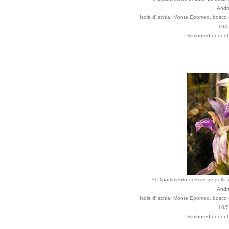
Andr
Isola d'Ischia, Monte Epomeo, bosco d
10/
Distributed under 
© Dipartimento di Scienze della Vi
Andr
Isola d'Ischia, Monte Epomeo, bosco d
10/
Distributed under 