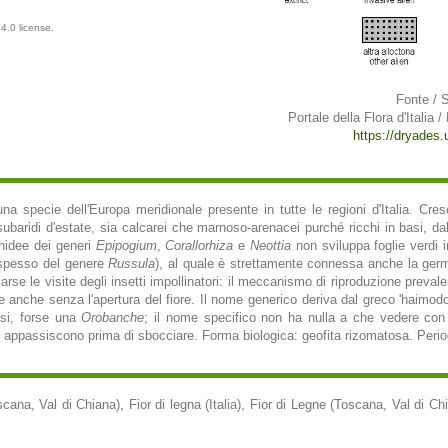
4.0 license.
Fonte / 
Portale della Flora d'Italia /
https://dryades.un
 una specie dell'Europa meridionale presente in tutte le regioni d'Italia. Cres
ubaridi d'estate, sia calcarei che marnoso-arenacei purché ricchi in basi, dal
hidee dei generi
Epipogium
,
Corallorhiza
e
Neottia
non sviluppa foglie verdi 
(spesso del genere
Russula
), al quale è strettamente connessa anche la ger
arse le visite degli insetti impollinatori: il meccanismo di riproduzione prevale
 anche senza l'apertura del fiore. Il nome generico deriva dal greco 'haimod
ssi, forse una
Orobanche
; il nome specifico non ha nulla a che vedere con 
li appassiscono prima di sbocciare. Forma biologica: geofita rizomatosa. Periodo
na, Val di Chiana), Fior di legna (Italia), Fior di Legne (Toscana, Val di Chi
.