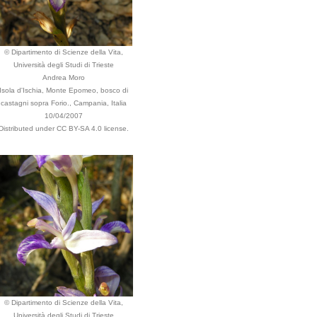
© Dipartimento di Scienze della Vita,
Università degli Studi di Trieste
Andrea Moro
Isola d'Ischia, Monte Epomeo, bosco di
castagni sopra Forio., Campania, Italia
10/04/2007
Distributed under CC BY-SA 4.0 license.
© Dipartimento di Scienze della Vita,
Università degli Studi di Trieste