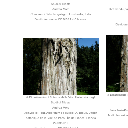
Studi di Trieste
Andrea Moro
Richmond-upo
Comune di Salò, lungolago., Lombardia, Italia
Distributed under CC BY-SA 4.0 license.
Distribut
© Dipartimento d
© Dipartimento di Scienze della Vita, Università degli
Studi di Trieste
Andrea Moro
Joinville-le-P
Joinville-le-Pont, Arboretum de l'Ecole Du Breuil / Jardin
Jardin botanique
botanique de la Ville de Paris , Île-de-France, Francia
22/09/2010