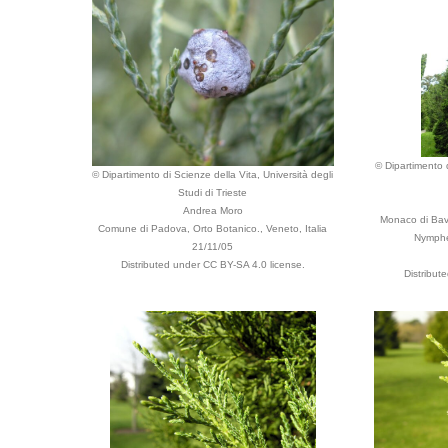
© Dipartimento d
© Dipartimento di Scienze della Vita, Università degli
Studi di Trieste
Andrea Moro
Monaco di Bav
Comune di Padova, Orto Botanico., Veneto, Italia
Nymphe
21/11/05
Distributed under CC BY-SA 4.0 license.
Distribut