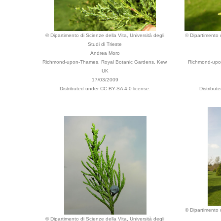
© Dipartimento di Scienze della Vita, Università degli
© Dipartimento d
Studi di Trieste
Andrea Moro
Richmond-upon-Thames, Royal Botanic Gardens, Kew,
Richmond-upo
UK
17/03/2009
Distributed under CC BY-SA 4.0 license.
Distribut
© Dipartimento d
© Dipartimento di Scienze della Vita, Università degli