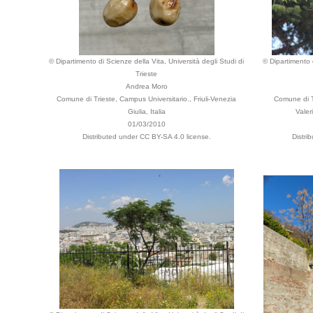
© Dipartimento di Scienze della Vita, Università degli Studi di
© Dipartimento d
Trieste
Andrea Moro
Comune di Trieste, Campus Universitario., Friuli-Venezia
Comune di T
Giulia, Italia
Valer
01/03/2010
Distributed under CC BY-SA 4.0 license.
Distri