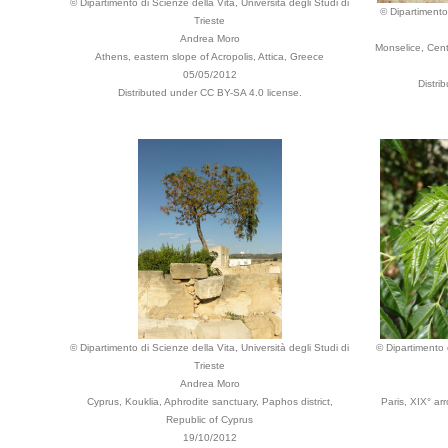
© Dipartimento di Scienze della Vita, Università degli Studi di
© Dipartimento 
Trieste
Andrea Moro
Monselice, Centr
Athens, eastern slope of Acropolis, Attica, Greece
05/05/2012
Distri
Distributed under CC BY-SA 4.0 license.
© Dipartimento di Scienze della Vita, Università degli Studi di
© Dipartimento d
Trieste
Andrea Moro
Cyprus, Kouklia, Aphrodite sanctuary, Paphos district,
Paris, XIX° a
Republic of Cyprus
19/10/2012