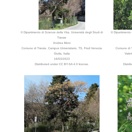
© Dipartimento di Scienze della Vita, Università degli Studi di
© Dipartimento d
Trieste
Andrea Moro
Comune di Trieste, Campus Universitario, TS, Friuli Venezia
Comune di T
Giulia, Italia
Valer
16/03/2023
Distributed under CC BY-SA 4.0 license.
Distri