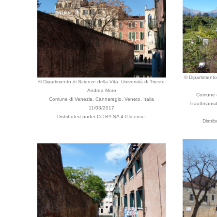
© Dipartimento 
© Dipartimento di Scienze della Vita, Università di Trieste
Andrea Moro
Comune d
Comune di Venezia, Cannaregio, Veneto, Italia
Trauttmansdor
11/03/2017
Distributed under CC BY-SA 4.0 license.
Distri