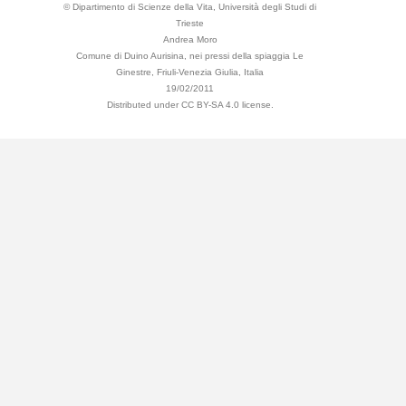
© Dipartimento di Scienze della Vita, Università degli Studi di
Trieste
Andrea Moro
Comune di Duino Aurisina, nei pressi della spiaggia Le
Ginestre, Friuli-Venezia Giulia, Italia
19/02/2011
Distributed under CC BY-SA 4.0 license.