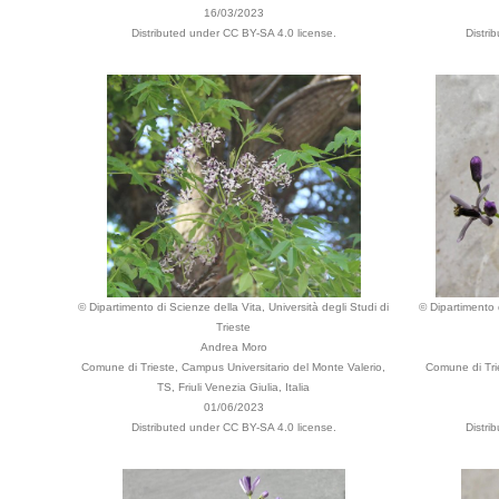
16/03/2023
Distributed under CC BY-SA 4.0 license.
Distri
© Dipartimento di Scienze della Vita, Università degli Studi di
© Dipartimento d
Trieste
Andrea Moro
Comune di Trieste, Campus Universitario del Monte Valerio,
Comune di Trie
TS, Friuli Venezia Giulia, Italia
01/06/2023
Distributed under CC BY-SA 4.0 license.
Distri