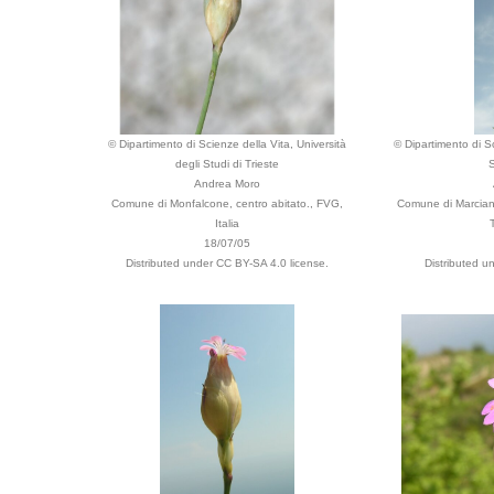
© Dipartimento di Scienze della Vita, Università
© Dipartimento di Sc
degli Studi di Trieste
S
Andrea Moro
Comune di Monfalcone, centro abitato., FVG,
Comune di Marcian
Italia
18/07/05
Distributed under CC BY-SA 4.0 license.
Distributed u