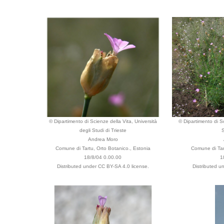
© Dipartimento di Scienze della Vita, Università
© Dipartimento di Sc
degli Studi di Trieste
S
Andrea Moro
Comune di Tartu, Orto Botanico., Estonia
Comune di Tar
18/8/04 0.00.00
1
Distributed under CC BY-SA 4.0 license.
Distributed u