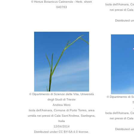
© Hortus Botanicus Catinensis - Herb. sheet
Isola dell'Asinara, 
040763
nei pressi di Cal
Distributed u
© Dipartimento di Scienze della Vita, Università
© Dipartimento di Sc
degli Studi di Trieste
S
Andrea Moro
Isola dell'Asinara, Comune di Porto Torres, area
Isola dell'Asinara, 
umida nei pressi di Cala Sant'Andrea, Sardegna,
nei pressi di Cal
Italia
12/04/2014
Distributed u
Distributed under CC BY-SA 4.0 license.