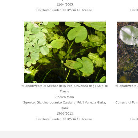
12/04/2005
Distributed under CC BY-SA 4.0 license.
Distr
© Dipartimento di Scienze della Vita, Università degli Studi di
© Dipartimento d
Trieste
Andrea Moro
Sgonico, Giardino botanico Carsiana, Friuli Venezia Giulia,
Comune di Ferra
Italia
15/06/2013
Distributed under CC BY-SA 4.0 license.
Distr