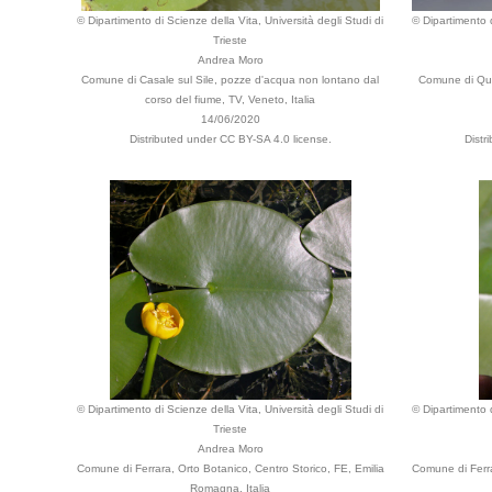
© Dipartimento di Scienze della Vita, Università degli Studi di
© Dipartimento d
Trieste
Andrea Moro
Comune di Casale sul Sile, pozze d'acqua non lontano dal
Comune di Quart
corso del fiume, TV, Veneto, Italia
14/06/2020
Distributed under CC BY-SA 4.0 license.
Distr
© Dipartimento di Scienze della Vita, Università degli Studi di
© Dipartimento d
Trieste
Andrea Moro
Comune di Ferrara, Orto Botanico, Centro Storico, FE, Emilia
Comune di Ferra
Romagna, Italia