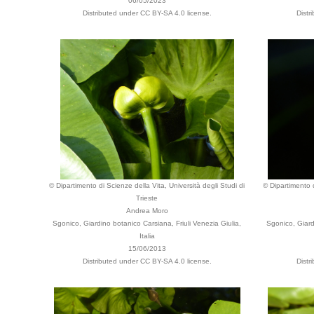
06/05/2023
Distributed under CC BY-SA 4.0 license.
Distr
© Dipartimento di Scienze della Vita, Università degli Studi di
© Dipartimento d
Trieste
Andrea Moro
Sgonico, Giardino botanico Carsiana, Friuli Venezia Giulia,
Sgonico, Giard
Italia
15/06/2013
Distributed under CC BY-SA 4.0 license.
Distr