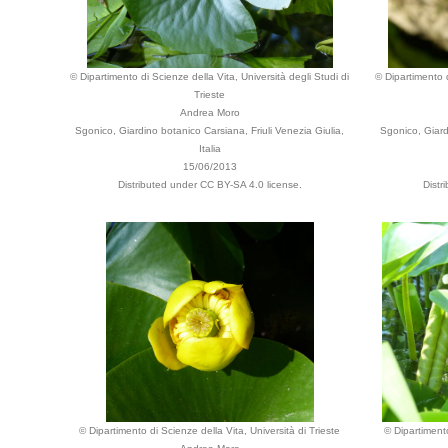
© Dipartimento di Scienze della Vita, Università degli Studi di
© Dipartimento d
Trieste
Andrea Moro
Sgonico, Giardino botanico Carsiana, Friuli Venezia Giulia,
Sgonico, Giard
Italia
15/06/2013
Distributed under CC BY-SA 4.0 license.
Distr
© Dipartimento di Scienze della Vita, Università di Trieste
© Dipartimento