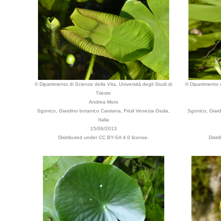
© Dipartimento di Scienze della Vita, Università degli Studi di
© Dipartimento d
Trieste
Andrea Moro
Sgonico, Giardino botanico Carsiana, Friuli Venezia Giulia,
Sgonico, Giard
Italia
15/06/2013
Distributed under CC BY-SA 4.0 license.
Distr