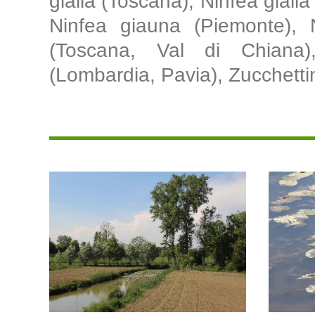
gialla (Toscana), Ninfea gialla
Ninfea giauna (Piemonte), Nu
(Toscana, Val di Chiana),
(Lombardia, Pavia), Zucchetti