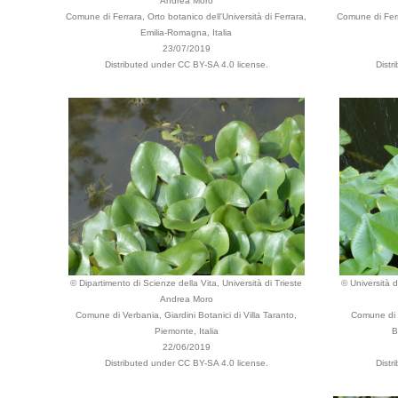
Andrea Moro
Comune di Ferrara, Orto botanico dell'Università di Ferrara,
Comune di Ferra
Emilia-Romagna, Italia
23/07/2019
Distributed under CC BY-SA 4.0 license.
Distr
© Dipartimento di Scienze della Vita, Università di Trieste
© Università d
Andrea Moro
Comune di Verbania, Giardini Botanici di Villa Taranto,
Comune di B
Piemonte, Italia
B
22/06/2019
Distributed under CC BY-SA 4.0 license.
Distr