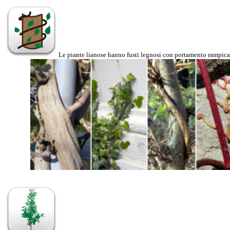
Le piante lianose hanno fusti legnosi con portamento rampicant