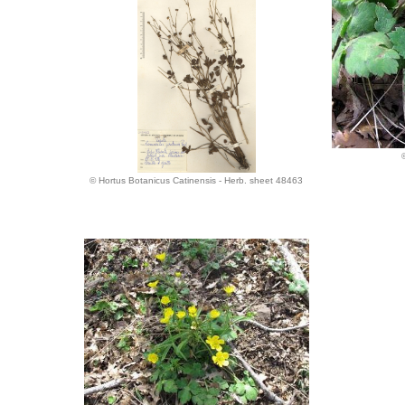
© Hortus Botanicus Catinensis - Herb. sheet 48463