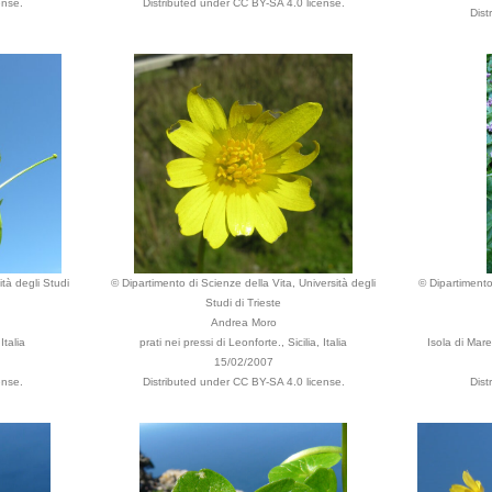
ense.
Distributed under CC BY-SA 4.0 license.
Dist
tà degli Studi
© Dipartimento di Scienze della Vita, Università degli
© Dipartimento 
Studi di Trieste
Andrea Moro
Italia
prati nei pressi di Leonforte., Sicilia, Italia
Isola di Mare
15/02/2007
ense.
Distributed under CC BY-SA 4.0 license.
Dist