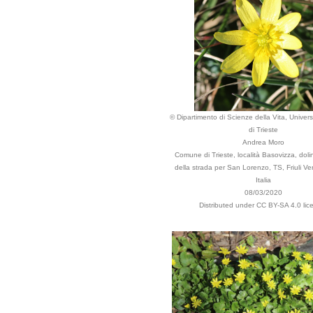
© Dipartimento di Scienze della Vita, Universi
di Trieste
Andrea Moro
Comune di Trieste, località Basovizza, doli
della strada per San Lorenzo, TS, Friuli Ve
Italia
08/03/2020
Distributed under CC BY-SA 4.0 lic