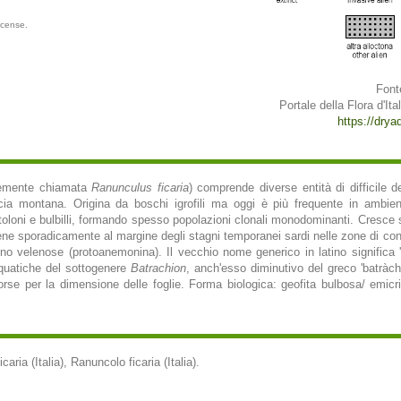
icense.
Font
Portale della Flora d'Ital
https://dryad
emente chiamata
Ranunculus ficaria
) comprende diverse entità di difficile 
ascia montana. Origina da boschi igrofili ma oggi è più frequente in ambien
loni e bulbilli, formando spesso popolazioni clonali monodominanti. Cresce su
viene sporadicamente al margine degli stagni temporanei sardi nelle zone di c
 sono velenose (protoanemonina). Il vecchio nome generico in latino significa 
cquatiche del sottogenere
Batrachion
, anch'esso diminutivo del greco 'batràch
 forse per la dimensione delle foglie. Forma biologica: geofita bulbosa/ emicri
icaria (Italia), Ranuncolo ficaria (Italia).