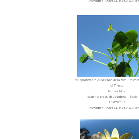
Distributed under CC BY-SA 4.0 lic
© Dipartimento di Scienze della Vita, Universi
di Trieste
Andrea Moro
prati nei pressi di Leonforte., Sicilia, 
15/02/2007
Distributed under CC BY-SA 4.0 lic