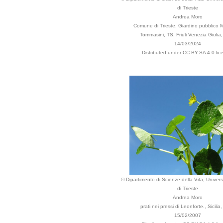
di Trieste
Andrea Moro
Comune di Trieste, Giardino pubblico M
Tommasini, TS, Friuli Venezia Giulia, 
14/03/2024
Distributed under CC BY-SA 4.0 lic
© Dipartimento di Scienze della Vita, Universi
di Trieste
Andrea Moro
prati nei pressi di Leonforte., Sicilia, 
15/02/2007