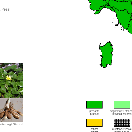
.Presl
ità degli Studi di