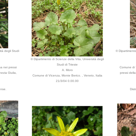
tà degli Studi
© Dipartimento 
© Dipartimento di Scienze della Vita, Università degli
Studi di Trieste
na nei pressi
Comune di Tr
A. Moro
nezia Giulia,
pressi dell
Comune di Vicenza, Monte Berico. , Veneto, Italia
21/3/04 0.00.00
ense.
Dist