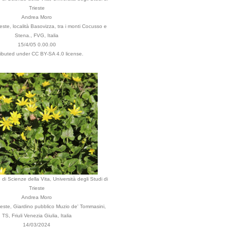
Trieste
Andrea Moro
ste, località Basovizza, tra i monti Cocusso e
Stena., FVG, Italia
15/4/05 0.00.00
ributed under CC BY-SA 4.0 license.
di Scienze della Vita, Università degli Studi di
Trieste
Andrea Moro
este, Giardino pubblico Muzio de' Tommasini,
TS, Friuli Venezia Giulia, Italia
14/03/2024