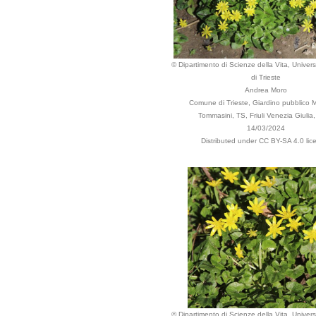
© Dipartimento di Scienze della Vita, Universi
di Trieste
Andrea Moro
Comune di Trieste, Giardino pubblico M
Tommasini, TS, Friuli Venezia Giulia, 
14/03/2024
Distributed under CC BY-SA 4.0 lic
© Dipartimento di Scienze della Vita, Universi