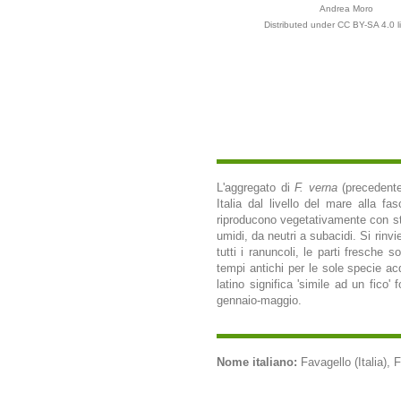
Andrea Moro
Distributed under CC BY-SA 4.0 l
L'aggregato di
F. verna
(precedent
Italia dal livello del mare alla f
riproducono vegetativamente con sto
umidi, da neutri a subacidi. Si rin
tutti i ranuncoli, le parti fresche
tempi antichi per le sole specie a
latino significa 'simile ad un fico'
gennaio-maggio.
Nome italiano:
Favagello (Italia), F