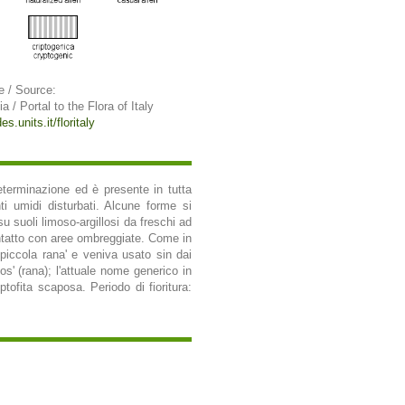
e / Source:
ia / Portal to the Flora of Italy
es.units.it/floritaly
determinazione ed è presente in tutta
ti umidi disturbati. Alcune forme si
 suoli limoso-argillosi da freschi ad
ontatto con aree ombreggiate. Come in
'piccola rana' e veniva usato sin dai
os' (rana); l'attuale nome generico in
ptofita scaposa. Periodo di fioritura: