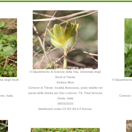
© Dipartimento di Scienze della Vita, Università degli
Studi di Trieste
tà degli Studi
© Dipartimento 
Andrea Moro
Comune di Trieste, località Basovizza, prato stabile nei
pressi della strada per San Lorenzo, TS, Friuli Venezia
to, Italia
Comune di
Giulia, Italia
08/03/2020
Distributed under CC BY-SA 4.0 license.