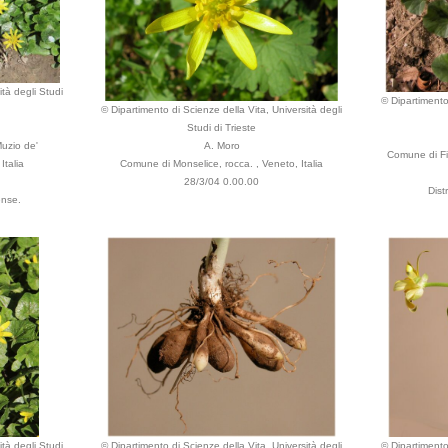
tà degli Studi
© Dipartimento 
© Dipartimento di Scienze della Vita, Università degli
Studi di Trieste
uzio de'
A. Moro
Comune di Fir
Italia
Comune di Monselice, rocca. , Veneto, Italia
28/3/04 0.00.00
Dist
ense.
tà degli Studi
© Dipartimento di Scienze della Vita, Università degli
© Dipartimento 