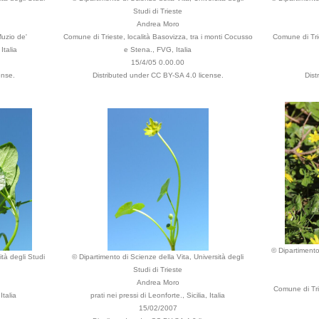
Studi di Trieste
Andrea Moro
uzio de'
Comune di Trieste, località Basovizza, tra i monti Cocusso
Comune di Trie
Italia
e Stena., FVG, Italia
15/4/05 0.00.00
ense.
Distributed under CC BY-SA 4.0 license.
Dist
© Dipartimento 
tà degli Studi
© Dipartimento di Scienze della Vita, Università degli
Studi di Trieste
Andrea Moro
Comune di Tri
Italia
prati nei pressi di Leonforte., Sicilia, Italia
15/02/2007