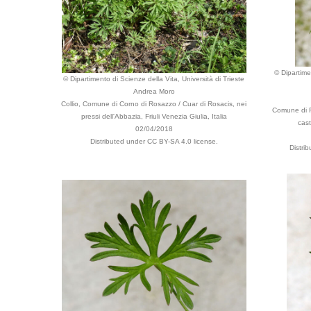
© Dipartime
© Dipartimento di Scienze della Vita, Università di Trieste
Andrea Moro
Collio, Comune di Corno di Rosazzo / Cuar di Rosacis, nei
Comune di Fa
pressi dell'Abbazia, Friuli Venezia Giulia, Italia
cast
02/04/2018
Distributed under CC BY-SA 4.0 license.
Distri