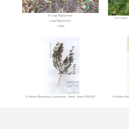
© Luigi Rignanese
© F. Eita
Luigi Rignanese
, Italia
© Hortus Botanicus Catinensis - Herb. sheet 030520
© Hortus Bo