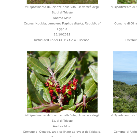
© Dipartimento di Scienze della Vita, Università degli
© Dipartimento di S
Studi di Trieste
Andrea Moro
Cyprus, Kouklia, cemetery, Paphos district, Republic of
Comune di Olmed
Cyprus
19/10/2012
Distributed under CC BY-SA 4.0 license.
Distribu
© Dipartimento di Scienze della Vita, Università degli
© Dipartimento di S
Studi di Trieste
Andrea Moro
Comune di Olmedo, area collinare ad ovest dell'abitato,
Comune di Alghe