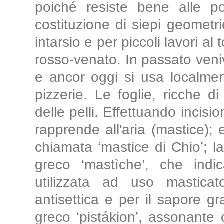
poiché resiste bene alle p
costituzione di siepi geometri
intarsio e per piccoli lavori al
rosso-venato. In passato ven
e ancor oggi si usa localmen
pizzerie. Le foglie, ricche d
delle pelli. Effettuando incisi
rapprende all'aria (mastice);
chiamata ‘mastice di Chio’; l
greco ‘mastìche’, che indic
utilizzata ad uso masticat
antisettica e per il sapore g
greco ‘pistákion’, assonante co