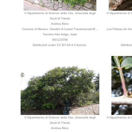
© Dipartimento di Scienze della Vita, Università degli
© Dipartimento di S
Studi di Trieste
Andrea Moro
Comune di Merano, Giardini di Castel Trauttmansdorff .,
Las Palmas de Gran
Trentino-Alto Adige, Italia
06/11/2008
Distributed under CC BY-SA 4.0 license.
Distribu
© Dipartimento di Scienze della Vita, Università degli
© Dipartimento di S
Studi di Trieste
Andrea Moro