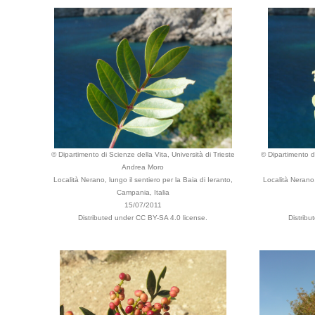
© Dipartimento di Scienze della Vita, Università di Trieste
© Dipartimento di
Andrea Moro
Località Nerano, lungo il sentiero per la Baia di Ieranto,
Località Nerano,
Campania, Italia
15/07/2011
Distributed under CC BY-SA 4.0 license.
Distribu