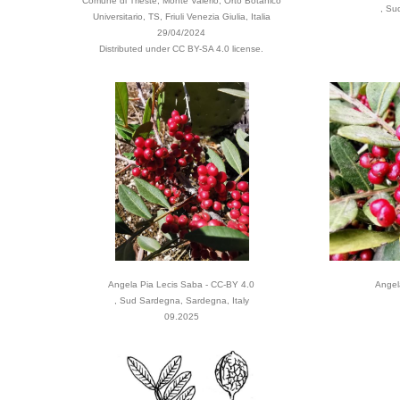
Comune di Trieste, Monte Valerio, Orto Botanico
, Su
Universitario, TS, Friuli Venezia Giulia, Italia
29/04/2024
Distributed under CC BY-SA 4.0 license.
Angela Pia Lecis Saba - CC-BY 4.0
Angel
, Sud Sardegna, Sardegna, Italy
09.2025