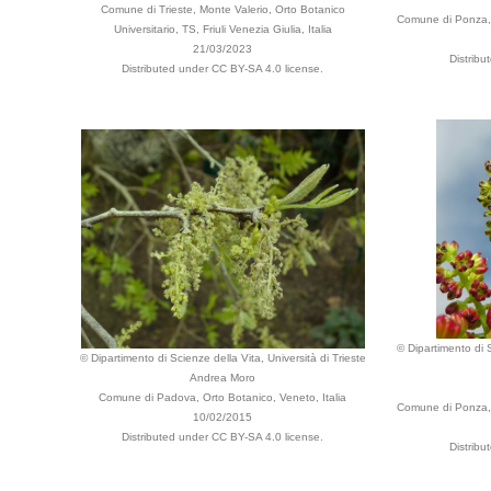
Comune di Trieste, Monte Valerio, Orto Botanico
Comune di Ponza, pr
Universitario, TS, Friuli Venezia Giulia, Italia
21/03/2023
Distribu
Distributed under CC BY-SA 4.0 license.
© Dipartimento di S
© Dipartimento di Scienze della Vita, Università di Trieste
Andrea Moro
Comune di Padova, Orto Botanico, Veneto, Italia
Comune di Ponza, pr
10/02/2015
Distributed under CC BY-SA 4.0 license.
Distribu