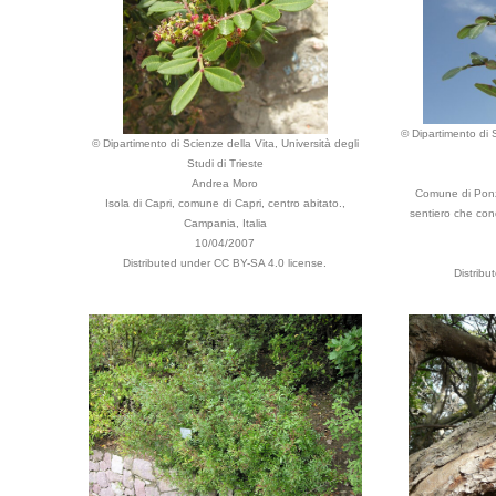
© Dipartimento di S
© Dipartimento di Scienze della Vita, Università degli
Studi di Trieste
Andrea Moro
Comune di Ponza
Isola di Capri, comune di Capri, centro abitato.,
sentiero che con
Campania, Italia
10/04/2007
Distributed under CC BY-SA 4.0 license.
Distribu