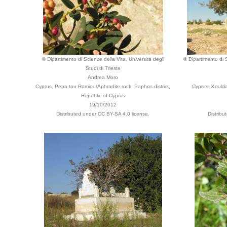
© Dipartimento di Scienze della Vita, Università degli
© Dipartimento di S
Studi di Trieste
Andrea Moro
Cyprus, Petra tou Romiou/Aphrodite rock, Paphos district,
Cyprus, Kouklia
Republic of Cyprus
19/10/2012
Distributed under CC BY-SA 4.0 license.
Distribu