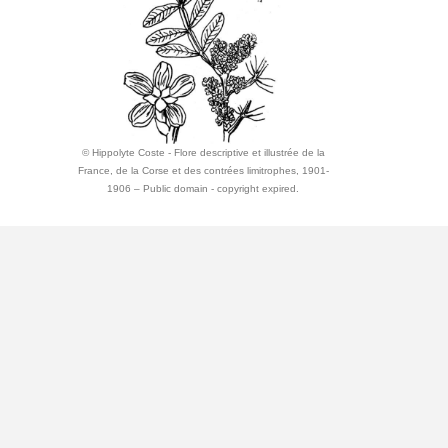
© Hippolyte Coste - Flore descriptive et illustrée de la
France, de la Corse et des contrées limitrophes, 1901-
1906 – Public domain - copyright expired.