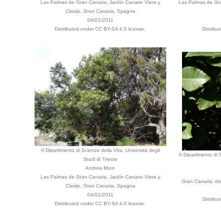
Las Palmas de Gran Canaria, Jardín Canario Viera y
Las Palmas de Gran
Clavijo, Gran Canaria, Spagna
04/01/2011
Distributed under CC BY-SA 4.0 license.
Distribu
© Dipartimento di Scienze della Vita, Università degli
© Dipartimento di S
Studi di Trieste
Andrea Moro
Las Palmas de Gran Canaria, Jardín Canario Viera y
Gran Canaria, dis
Clavijo, Gran Canaria, Spagna
04/01/2011
Distribu
Distributed under CC BY-SA 4.0 license.