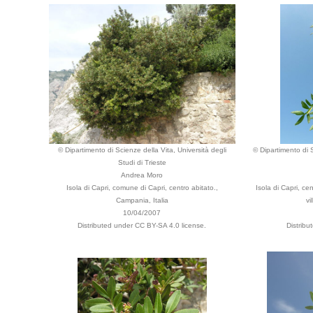
© Dipartimento di Scienze della Vita, Università degli
© Dipartimento di S
Studi di Trieste
Andrea Moro
Isola di Capri, comune di Capri, centro abitato.,
Isola di Capri, ce
Campania, Italia
vi
10/04/2007
Distributed under CC BY-SA 4.0 license.
Distribu