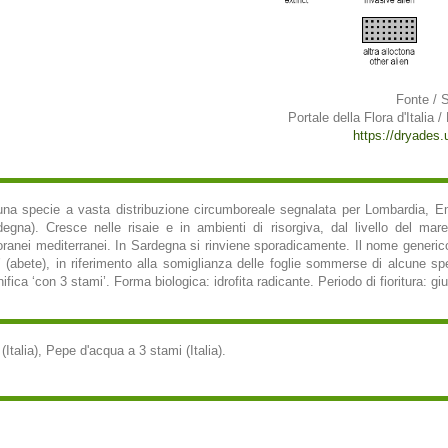
Fonte / 
Portale della Flora d'Italia /
https://dryades.un
 una specie a vasta distribuzione circumboreale segnalata per Lombardia, 
egna). Cresce nelle risaie e in ambienti di risorgiva, dal livello del m
poranei mediterranei. In Sardegna si rinviene sporadicamente. Il nome generico
ē’ (abete), in riferimento alla somiglianza delle foglie sommerse di alcune spe
ifica ‘con 3 stami’. Forma biologica: idrofita radicante. Periodo di fioritura: g
 (Italia), Pepe d'acqua a 3 stami (Italia).