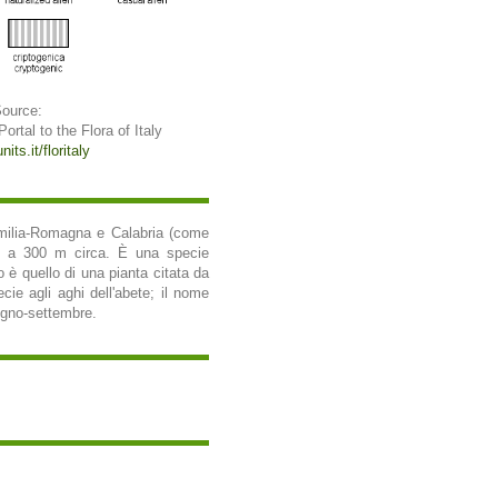
Source:
 Portal to the Flora of Italy
its.it/floritaly
Emilia-Romagna e Calabria (come
are a 300 m circa. È una specie
 è quello di una pianta citata da
cie agli aghi dell'abete; il nome
iugno-settembre.