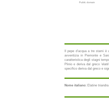
Public domain
Il pepe d’acqua a tre stami è
avventizia in Piemonte e Sard
caratteristica degli stagni tem
Plinio e deriva dal greco ‘elat
specifico deriva dal greco e sign
Nome italiano:
Elatine triandra