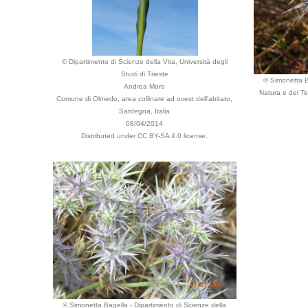
© Dipartimento di Scienze della Vita, Università degli
Studi di Trieste
© Simonetta B
Andrea Moro
Natura e del Ter
Comune di Olmedo, area collinare ad ovest dell'abitato,
Sardegna, Italia
08/04/2014
Distributed under CC BY-SA 4.0 license.
© Simonetta Bagella - Dipartimento di Scienze della