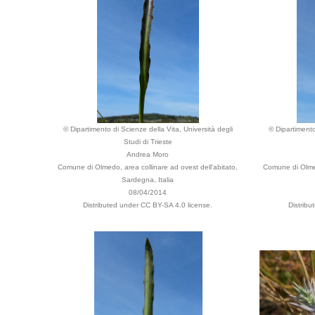
© Dipartimento di Scienze della Vita, Università degli
© Dipartimento
Studi di Trieste
Andrea Moro
Comune di Olmedo, area collinare ad ovest dell'abitato,
Comune di Olmed
Sardegna, Italia
08/04/2014
Distributed under CC BY-SA 4.0 license.
Distrib