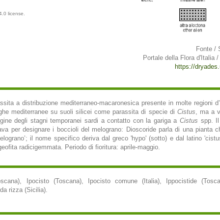
.0 license.
Fonte / 
Portale della Flora d'Italia /
https://dryades.u
rassita a distribuzione mediterraneo-macaronesica presente in molte regioni d’It
ghe mediterranee su suoli silicei come parassita di specie di
Cistus
, ma a v
gine degli stagni temporanei sardi a contatto con la gariga a
Cistus
spp. Il
ava per designare i boccioli del melograno: Dioscoride parla di una pianta ch
lograno’; il nome specifico deriva dal greco 'hypo' (sotto) e dal latino 'cistu
 geofita radicigemmata. Periodo di fioritura: aprile-maggio.
oscana), Ipocisto (Toscana), Ipocisto comune (Italia), Ippocistide (Tosc
 rizza (Sicilia).