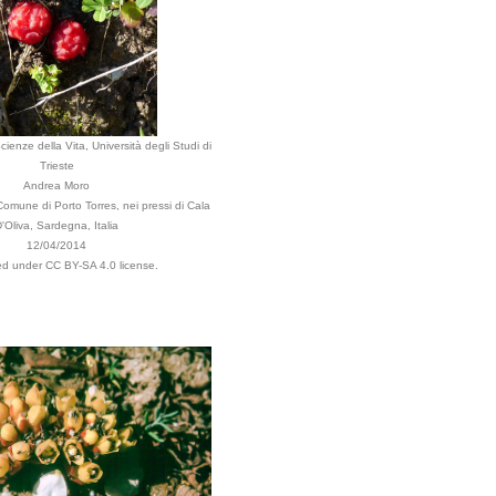
cienze della Vita, Università degli Studi di
Trieste
Andrea Moro
 Comune di Porto Torres, nei pressi di Cala
'Oliva, Sardegna, Italia
12/04/2014
ted under CC BY-SA 4.0 license.