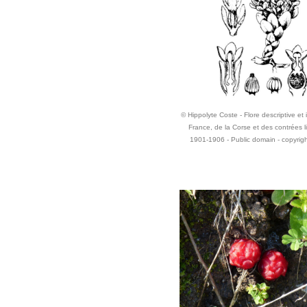
© Hippolyte Coste - Flore descriptive et i
France, de la Corse et des contrées l
1901-1906 - Public domain - copyrigh