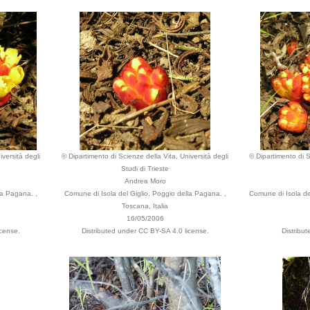
versità degli
© Dipartimento di Scienze della Vita, Università degli
© Dipartimento di S
Studi di Trieste
Andrea Moro
la Pagana. ,
Comune di Isola del Giglio, Poggio della Pagana. ,
Comune di Isola de
Toscana, Italia
16/05/2006
icense.
Distributed under CC BY-SA 4.0 license.
Distribu