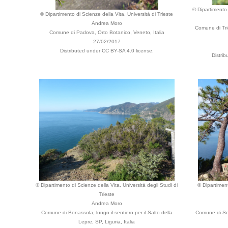
© Dipartimento 
© Dipartimento di Scienze della Vita, Università di Trieste
Andrea Moro
Comune di Trie
Comune di Padova, Orto Botanico, Veneto, Italia
27/02/2017
Distributed under CC BY-SA 4.0 license.
Distri
© Dipartimento di Scienze della Vita, Università degli Studi di
© Dipartiment
Trieste
Andrea Moro
Comune di Bonassola, lungo il sentiero per il Salto della
Comune di Ses
Lepre, SP, Liguria, Italia