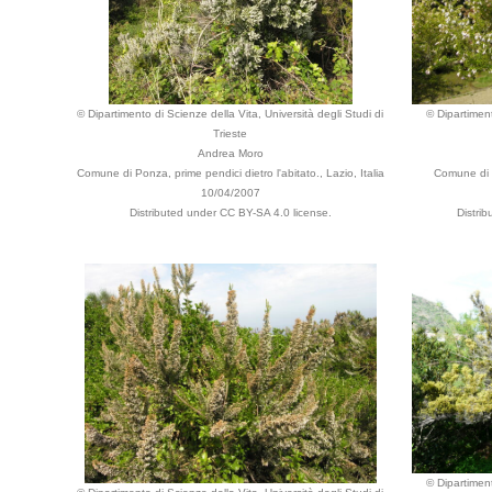
© Dipartimento di Scienze della Vita, Università degli Studi di
© Dipartiment
Trieste
Andrea Moro
Comune di Ponza, prime pendici dietro l'abitato., Lazio, Italia
Comune di S
10/04/2007
Distributed under CC BY-SA 4.0 license.
Distri
© Dipartiment