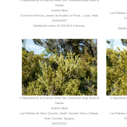
© Dipartimento di Scienze della Vita, Università degli Studi di
Trieste
Andrea Moro
Las Palmas d
Comune di Ponza, presso la località Le Forna., Lazio, Italia
Cl
10/04/2007
Distributed under CC BY-SA 4.0 license.
Distri
© Dipartimento di Scienze della Vita, Università degli Studi di
© Dipartiment
Trieste
Andrea Moro
Las Palmas de Gran Canaria, Jardín Canario Viera y Clavijo,
Las Palmas d
Gran Canaria, Spagna
Cl
04/01/2011