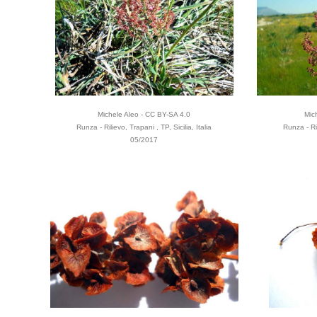
Michele Aleo - CC BY-SA 4.0
Mic
Runza - Rilievo, Trapani , TP, Sicilia, Italia
Runza - Ril
05/2017