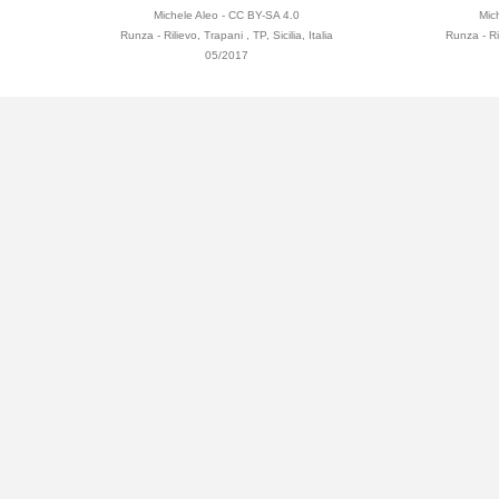
Michele Aleo - CC BY-SA 4.0
Mic
Runza - Rilievo, Trapani , TP, Sicilia, Italia
Runza - Ril
05/2017