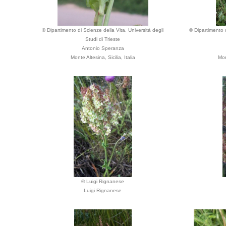
© Dipartimento di Scienze della Vita, Università degli
© Dipartimento d
Studi di Trieste
Antonio Speranza
Monte Altesina, Sicilia, Italia
Mon
© Luigi Rignanese
Luigi Rignanese