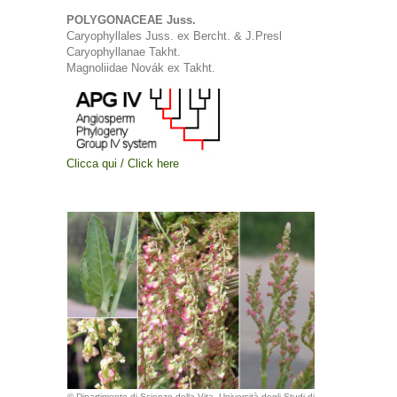
POLYGONACEAE Juss.
Caryophyllales Juss. ex Bercht. & J.Presl
Caryophyllanae Takht.
Magnoliidae Novák ex Takht.
Clicca qui / Click here
© Dipartimento di Scienze della Vita, Università degli Studi di