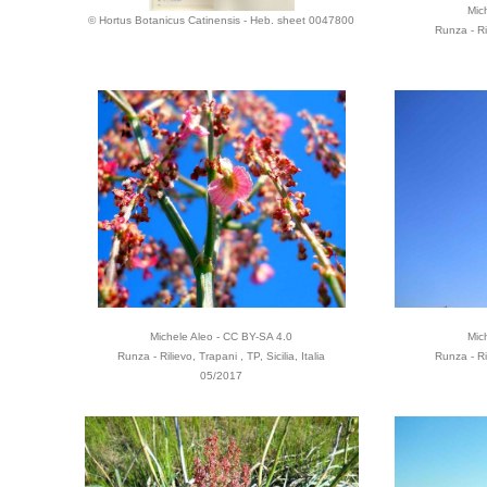
Mic
© Hortus Botanicus Catinensis - Heb. sheet 0047800
Runza - Ril
Michele Aleo - CC BY-SA 4.0
Mic
Runza - Rilievo, Trapani , TP, Sicilia, Italia
Runza - Ril
05/2017