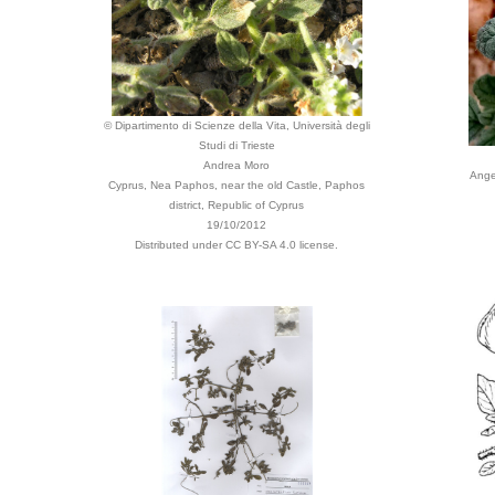
© Dipartimento di Scienze della Vita, Università degli
Studi di Trieste
Andrea Moro
Ange
Cyprus, Nea Paphos, near the old Castle, Paphos
district, Republic of Cyprus
19/10/2012
Distributed under CC BY-SA 4.0 license.