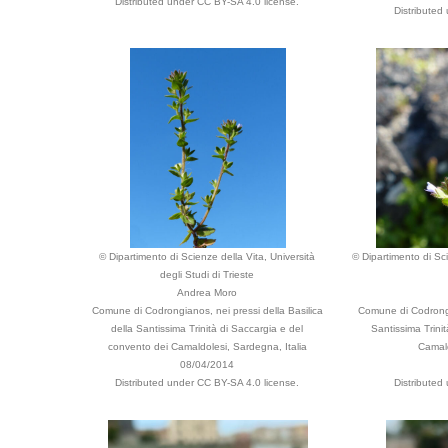
Distributed under CC BY-SA 4.0 license.
Distributed
© Dipartimento di Scienze della Vita, Università
© Dipartimento di Sci
degli Studi di Trieste
Andrea Moro
Comune di Codrongianos, nei pressi della Basilica
Comune di Codrongia
della Santissima Trinità di Saccargia e del
Santissima Trini
convento dei Camaldolesi, Sardegna, Italia
Camald
08/04/2014
Distributed under CC BY-SA 4.0 license.
Distributed