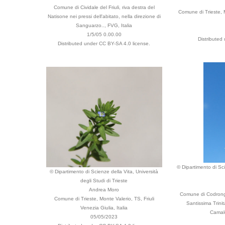
Comune di Cividale del Friuli, riva destra del
Comune di Trieste, 
Natisone nei pressi dell'abitato, nella direzione di
Sanguarzo.., FVG, Italia
1/5/05 0.00.00
Distributed
Distributed under CC BY-SA 4.0 license.
© Dipartimento di Sci
© Dipartimento di Scienze della Vita, Università
degli Studi di Trieste
Andrea Moro
Comune di Codrongia
Comune di Trieste, Monte Valerio, TS, Friuli
Santissima Trini
Venezia Giulia, Italia
Camald
05/05/2023