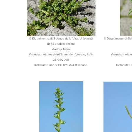
© Dipartimento di Scienze della Vita, Università
© Dipartimento di Sci
degli Studi di Trieste
Andrea Moro
Venezia, nei pressi dell'Arsenale., Veneto, Italia
Venezia, nei pre
26/04/2008
Distributed under CC BY-SA 4.0 license.
Distributed