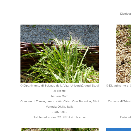
Distrib
© Dipartimento di Scienze della Vita, Università degli Studi
© Dipartimento di S
di Trieste
Andrea Moro
Comune di Trieste, centro città, Civico Orto Botanico, Friuli
Comune di Trieste
Venezia Giulia, Italia
02/07/2013
Distributed under CC BY-SA 4.0 license.
Distrib