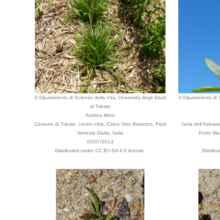
© Dipartimento di Scienze della Vita, Università degli Studi
© Dipartimento di S
di Trieste
Andrea Moro
Comune di Trieste, centro città, Civico Orto Botanico, Friuli
Isola dell'Asina
Venezia Giulia, Italia
Porto Ma
02/07/2013
Distributed under CC BY-SA 4.0 license.
Distrib