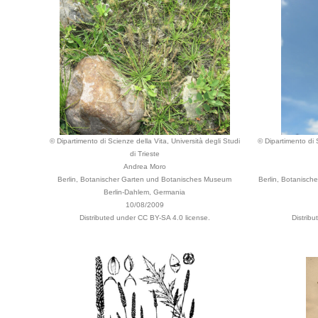
© Dipartimento di Scienze della Vita, Università degli Studi
© Dipartimento di S
di Trieste
Andrea Moro
Berlin, Botanischer Garten und Botanisches Museum
Berlin, Botanisch
Berlin-Dahlem, Germania
10/08/2009
Distributed under CC BY-SA 4.0 license.
Distrib