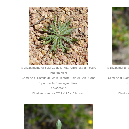
© Dipartimento di Scienze della Vita, Università di Trieste
© Dipartimento di
Andrea Moro
Comune di Domus de Maria, località Baia di Chia, Capo
Comune di Domus
Spartivento, Sardegna, Italia
Sp
26/05/2018
Distributed under CC BY-SA 4.0 license.
Distrib