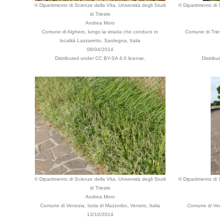
© Dipartimento di Scienze della Vita, Università degli Studi
© Dipartimento di S
di Trieste
Andrea Moro
Comune di Alghero, lungo la strada che conduce in
Comune di Tries
località Lazzaretto, Sardegna, Italia
08/04/2014
Distributed under CC BY-SA 4.0 license.
Distrib
© Dipartimento di Scienze della Vita, Università degli Studi
© Dipartimento di S
di Trieste
Andrea Moro
Comune di Venezia, Isola di Mazzorbo, Veneto, Italia
Comune di Vene
13/10/2014