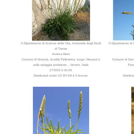
© Dipartimento di Scienze della Vita, Università degli Studi
© Dipartimento di S
di Trieste
Andrea Moro
Comune di Venezia, località Pellestrina, lungo i Murazzi e
Comune di San Q
sulla spiaggia antistante. , Veneto, Italia
Parc
27/5/03 0.00.00
Distributed under CC BY-SA 4.0 license.
Distrib