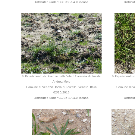
Distributed under CC BY-SA 4.0 license.
Distrib
© Dipartimento di Scienze della Vita, Università di Trieste
© Dipartimento di
Andrea Moro
Comune di Venezia, Isola di Torcello, Veneto, Italia
Comune di Ven
02/10/2016
Distributed under CC BY-SA 4.0 license.
Distrib