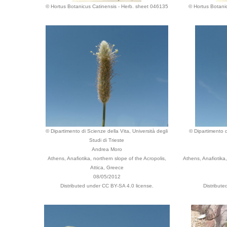
© Hortus Botanicus Catinensis - Herb. sheet 046135
© Hortus Botani
© Dipartimento di Scienze della Vita, Università degli
© Dipartimento d
Studi di Trieste
Andrea Moro
Athens, Anafiotika, northern slope of the Acropolis,
Athens, Anafiotika,
Attica, Greece
08/05/2012
Distributed under CC BY-SA 4.0 license.
Distribut