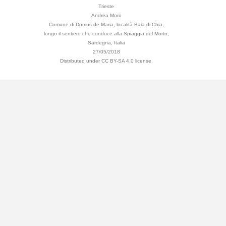
Trieste
Andrea Moro
Comune di Domus de Maria, località Baia di Chia,
lungo il sentiero che conduce alla Spiaggia del Morto,
Sardegna, Italia
27/05/2018
Distributed under CC BY-SA 4.0 license.