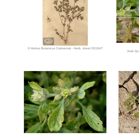
© Hortus Botanicus Catinensis - Herb. sheet 001647
José Qui