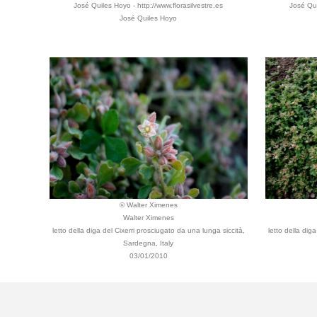
José Quiles Hoyo - http://www.florasilvestre.es
José Qui
José Quiles Hoyo
© Walter Ximenes
Walter Ximenes
letto della diga del Cixerri prosciugato da una lunga siccità,
letto della dig
Sardegna, Italy
03/01/2010