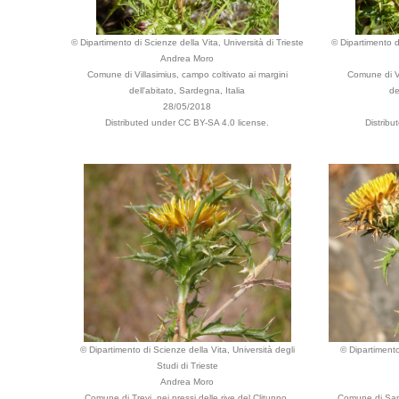
© Dipartimento di Scienze della Vita, Università di Trieste
© Dipartimento di
Andrea Moro
Comune di Villasimius, campo coltivato ai margini
Comune di Vi
dell'abitato, Sardegna, Italia
de
28/05/2018
Distributed under CC BY-SA 4.0 license.
Distrib
© Dipartimento di Scienze della Vita, Università degli
© Dipartimento
Studi di Trieste
Andrea Moro
Comune di Trevi, nei pressi delle rive del Clitunno,
Comune di San 