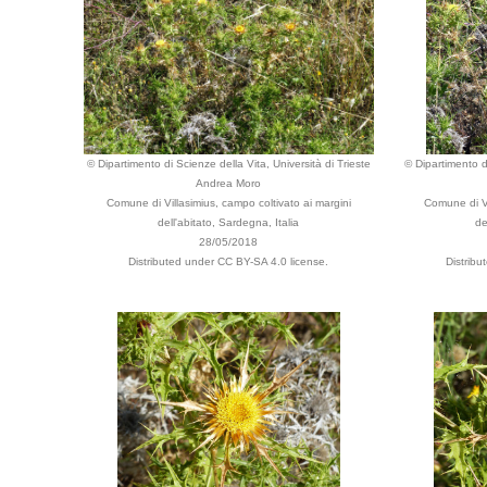
© Dipartimento di Scienze della Vita, Università di Trieste
© Dipartimento di
Andrea Moro
Comune di Villasimius, campo coltivato ai margini
Comune di Vi
dell'abitato, Sardegna, Italia
de
28/05/2018
Distributed under CC BY-SA 4.0 license.
Distrib