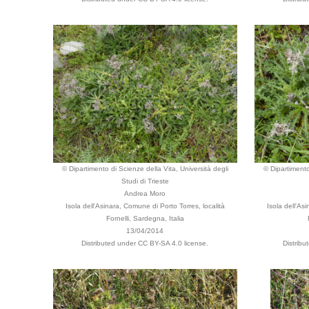
© Dipartimento di Scienze della Vita, Università degli
© Dipartimento
Studi di Trieste
Andrea Moro
Isola dell'Asinara, Comune di Porto Torres, località
Isola dell'As
Fornelli, Sardegna, Italia
13/04/2014
Distributed under CC BY-SA 4.0 license.
Distrib