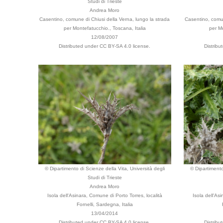
Studi di Trieste
Andrea Moro
Casentino, comune di Chiusi della Verna, lungo la strada
Casentino, comun
per Montefatucchio., Toscana, Italia
per Mo
12/08/2007
Distributed under CC BY-SA 4.0 license.
Distrib
© Dipartimento di Scienze della Vita, Università degli
© Dipartimento
Studi di Trieste
Andrea Moro
Isola dell'Asinara, Comune di Porto Torres, località
Isola dell'As
Fornelli, Sardegna, Italia
13/04/2014
Distributed under CC BY-SA 4.0 license.
Distrib