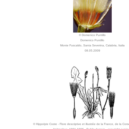
© Domenico Puntillo
Domenico Puntillo
Monte Fuscaldo, Santa Severina, Calabria, Italia
08.05.2009
© Hippolyte Coste - Flore descriptive et illustrée de la France, de la Cor