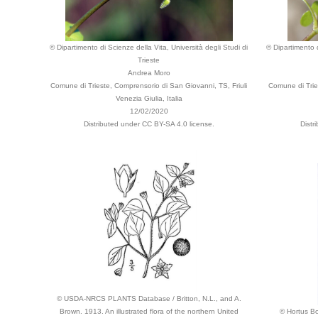
© Dipartimento di Scienze della Vita, Università degli Studi di
© Dipartimento d
Trieste
Andrea Moro
Comune di Trieste, Comprensorio di San Giovanni, TS, Friuli
Comune di Tries
Venezia Giulia, Italia
12/02/2020
Distributed under CC BY-SA 4.0 license.
Distr
© USDA-NRCS PLANTS Database / Britton, N.L., and A.
Brown. 1913. An illustrated flora of the northern United
© Hortus Bo