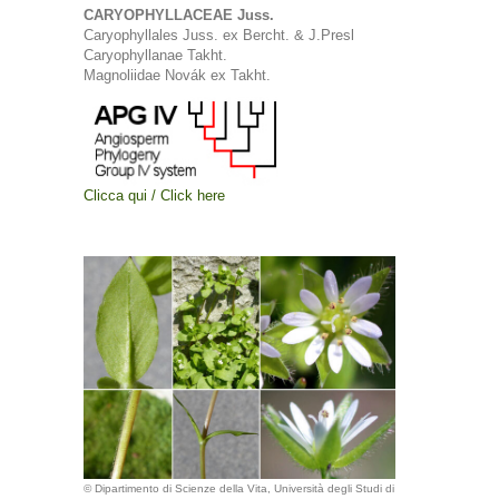
CARYOPHYLLACEAE Juss.
Caryophyllales Juss. ex Bercht. & J.Presl
Caryophyllanae Takht.
Magnoliidae Novák ex Takht.
Clicca qui / Click here
© Dipartimento di Scienze della Vita, Università degli Studi di