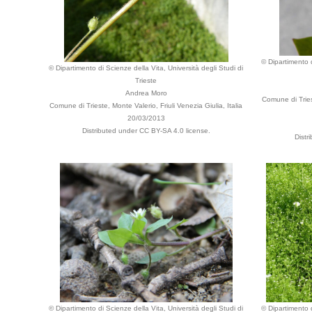
© Dipartimento d
© Dipartimento di Scienze della Vita, Università degli Studi di
Trieste
Andrea Moro
Comune di Tries
Comune di Trieste, Monte Valerio, Friuli Venezia Giulia, Italia
20/03/2013
Distributed under CC BY-SA 4.0 license.
Distr
© Dipartimento di Scienze della Vita, Università degli Studi di
© Dipartimento d