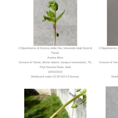
© Dipartimento di Scienze della Vita, Università degli Studi di
© Dipartimento d
Trieste
Andrea Moro
Comune di Trieste, Monte Valerio, Campus Universitario, TS,
Comune di Tries
Friuli Venezia Giulia, Italia
20/03/2013
Distributed under CC BY-SA 4.0 license.
Distr