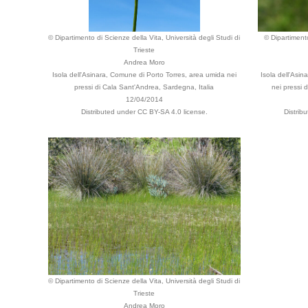
© Dipartimento di Scienze della Vita, Università degli Studi di
© Dipartimento
Trieste
Andrea Moro
Isola dell'Asinara, Comune di Porto Torres, area umida nei
Isola dell'Asi
pressi di Cala Sant'Andrea, Sardegna, Italia
nei pressi 
12/04/2014
Distributed under CC BY-SA 4.0 license.
Distrib
© Dipartimento di Scienze della Vita, Università degli Studi di
Trieste
Andrea Moro