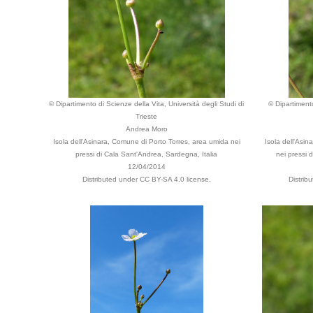
© Dipartimento di Scienze della Vita, Università degli Studi di
© Dipartimento
Trieste
Andrea Moro
Isola dell'Asinara, Comune di Porto Torres, area umida nei
Isola dell'Asi
pressi di Cala Sant'Andrea, Sardegna, Italia
nei pressi 
12/04/2014
Distributed under CC BY-SA 4.0 license.
Distrib