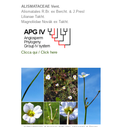
ALISMATACEAE Vent.
Alismatales R.Br. ex Bercht. & J.Presl
Lilianae Takht.
Magnoliidae Novák ex Takht.
Clicca qui / Click here
© Dipartimento di Scienze della Vita, Università di Trieste