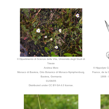
© Dipartimento di Scienze della Vita, Università degli Studi di
Trieste
Andrea Moro
© Hippolyte Co
Monaco di Baviera, Orto Botanico di Monaco-Nymphenburg,
France, de la 
Baviera, Germania
1906 - 
01/08/05
Distributed under CC BY-SA 4.0 license.