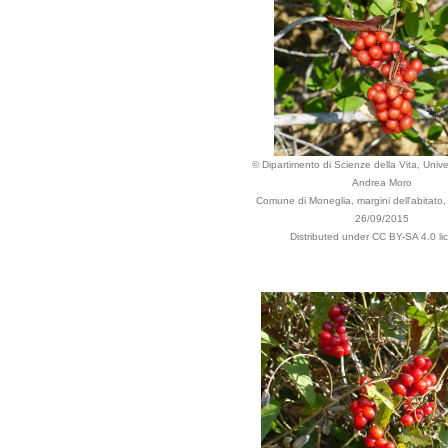
© Dipartimento di Scienze della Vita, Univer
Andrea Moro
Comune di Moneglia, margini dell'abitato, L
26/09/2015
Distributed under CC BY-SA 4.0 li