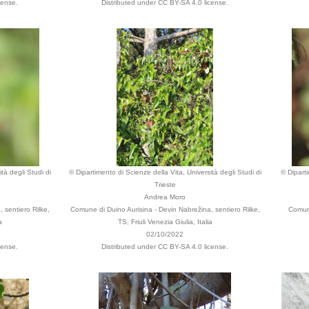
cense.
Distributed under CC BY-SA 4.0 license.
tà degli Studi di
© Dipartimento di Scienze della Vita, Università degli Studi di
© Diparti
Trieste
Andrea Moro
 sentiero Rilke,
Comune di Duino Aurisina - Devin Nabrežina, sentiero Rilke,
Comune
a
TS, Friuli Venezia Giulia, Italia
02/10/2022
cense.
Distributed under CC BY-SA 4.0 license.