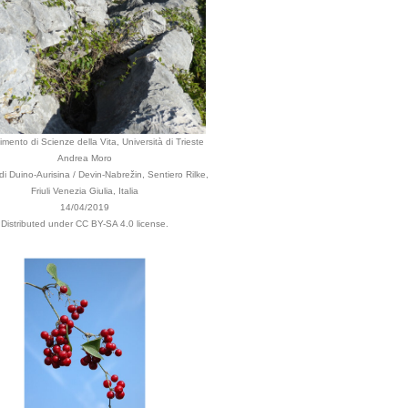
imento di Scienze della Vita, Università di Trieste
Andrea Moro
 Duino-Aurisina / Devin-Nabrežin, Sentiero Rilke,
Friuli Venezia Giulia, Italia
14/04/2019
Distributed under CC BY-SA 4.0 license.