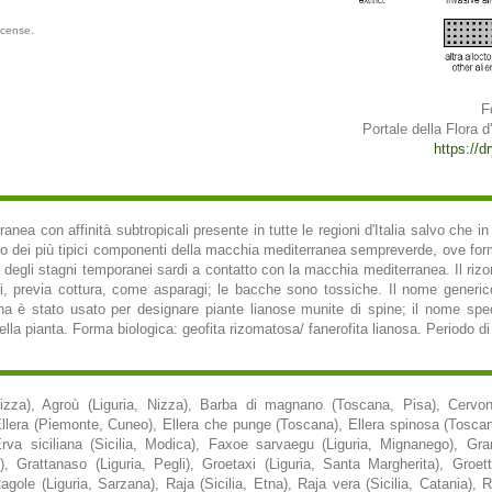
icense.
F
Portale della Flora d'
https://dr
ranea con affinità subtropicali presente in tutte le regioni d'Italia salvo che 
 dei più tipici componenti della macchia mediterranea sempreverde, ove forma
egli stagni temporanei sardi a contatto con la macchia mediterranea. Il rizoma 
 previa cottura, come asparagi; le bacche sono tossiche. Il nome generic
tina è stato usato per designare piante lianose munite di spine; il nome speci
ella pianta. Forma biologica: geofita rizomatosa/ fanerofita lianosa. Periodo d
Nizza), Agroù (Liguria, Nizza), Barba di magnano (Toscana, Pisa), Cervone
Ellera (Piemonte, Cuneo), Ellera che punge (Toscana), Ellera spinosa (Toscana
Erva siciliana (Sicilia, Modica), Faxoe sarvaegu (Liguria, Mignanego), G
i), Grattanaso (Liguria, Pegli), Groetaxi (Liguria, Santa Margherita), Groet
Ragole (Liguria, Sarzana), Raja (Sicilia, Etna), Raja vera (Sicilia, Catania), 