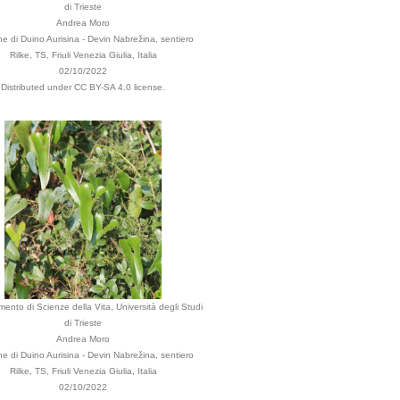
di Trieste
Andrea Moro
 di Duino Aurisina - Devin Nabrežina, sentiero
Rilke, TS, Friuli Venezia Giulia, Italia
02/10/2022
Distributed under CC BY-SA 4.0 license.
mento di Scienze della Vita, Università degli Studi
di Trieste
Andrea Moro
 di Duino Aurisina - Devin Nabrežina, sentiero
Rilke, TS, Friuli Venezia Giulia, Italia
02/10/2022