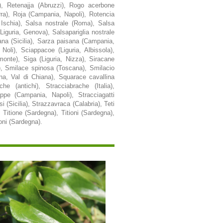
i), Retenajja (Abruzzi), Rogo acerbone
rra), Roja (Campania, Napoli), Rotencia
 Ischia), Salsa nostrale (Roma), Salsa
 (Liguria, Genova), Salsapariglia nostrale
iana (Sicilia), Sarza paisana (Campania,
 Noli), Sciappacoe (Liguria, Albissola),
monte), Siga (Liguria, Nizza), Siracane
), Smilace spinosa (Toscana), Smilacio
na, Val di Chiana), Squarace cavallina
e (antichi), Stracciabrache (Italia),
ppe (Campania, Napoli), Stracciagatti
 (Sicilia), Strazzavraca (Calabria), Teti
 Titione (Sardegna), Titioni (Sardegna),
ioni (Sardegna).