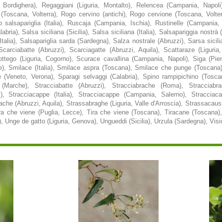
, Bordighera), Regaggiani (Liguria, Montalto), Relencea (Campania, Napol
(Toscana, Volterra), Rogo cervino (antichi), Rogo cervione (Toscana, Volte
 salsapariglia (Italia), Ruscaja (Campania, Ischia), Rustinelle (Campania,
bria), Salsa siciliana (Sicilia), Salsa siciliana (Italia), Salsapariggia nostrà
Italia), Salsapariglia sarda (Sardegna), Salza nostrale (Abruzzi), Sarsa sicil
 Scarciabatte (Abruzzi), Scarciagatte (Abruzzi, Aquila), Scattaraze (Liguria,
rottego (Liguria, Cogorno), Scurace cavallina (Campania, Napoli), Siga (Pie
e), Smilace (Italia), Smilace aspra (Toscana), Smilace che punge (Toscana
e (Veneto, Verona), Sparagi selvaggi (Calabria), Spino rampipichino (Tosca
(Marche), Stracciabatte (Abruzzi), Stracciabrache (Roma), Stracciabrach
), Stracciacappe (Italia), Stracciacappe (Campania, Salerno), Stracciaca
he (Abruzzi, Aquila), Strassabraghe (Liguria, Valle d'Arroscia), Strassacaussi
ira che viene (Puglia, Lecce), Tira che viene (Toscana), Tiracane (Toscana),
a), Unge de gatto (Liguria, Genova), Ungueddi (Sicilia), Urzula (Sardegna), Vis