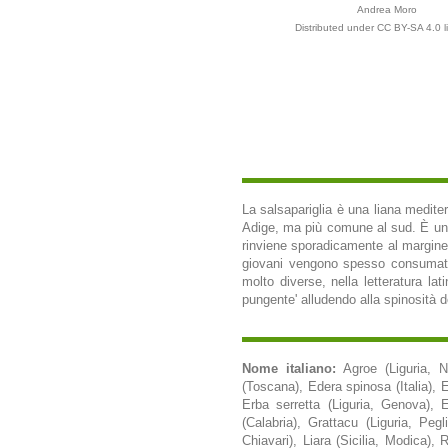
Andrea Moro
Distributed under CC BY-SA 4.0 l
La salsapariglia è una liana mediter
Adige, ma più comune al sud. È uno
rinviene sporadicamente al margine d
giovani vengono spesso consumati,
molto diverse, nella letteratura la
pungente' alludendo alla spinosità d
Nome italiano:
Agroe (Liguria, 
(Toscana), Edera spinosa (Italia), 
Erba serretta (Liguria, Genova), 
(Calabria), Grattacu (Liguria, Pegl
Chiavari), Liara (Sicilia, Modica), 