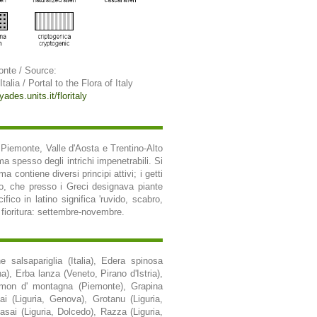
onte / Source:
Italia / Portal to the Flora of Italy
yades.units.it/floritaly
in Piemonte, Valle d'Aosta e Trentino-Alto
 spesso degli intrichi impenetrabili. Si
contiene diversi principi attivi; i getti
o, che presso i Greci designava piante
fico in latino significa 'ruvido, scabro,
i fioritura: settembre-novembre.
 salsapariglia (Italia), Edera spinosa
), Erba lanza (Veneto, Pirano d'Istria),
ramon d' montagna (Piemonte), Grapina
tai (Liguria, Genova), Grotanu (Liguria,
Rasai (Liguria, Dolcedo), Razza (Liguria,