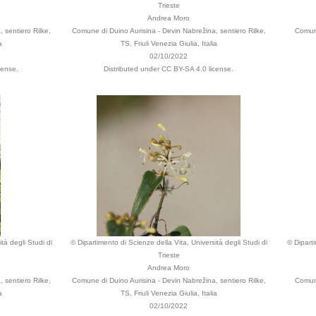
Trieste
Andrea Moro
 sentiero Rilke,
Comune di Duino Aurisina - Devin Nabrežina, sentiero Rilke,
Comune
a
TS, Friuli Venezia Giulia, Italia
02/10/2022
cense.
Distributed under CC BY-SA 4.0 license.
tà degli Studi di
© Dipartimento di Scienze della Vita, Università degli Studi di
© Diparti
Trieste
Andrea Moro
 sentiero Rilke,
Comune di Duino Aurisina - Devin Nabrežina, sentiero Rilke,
Comune
a
TS, Friuli Venezia Giulia, Italia
02/10/2022