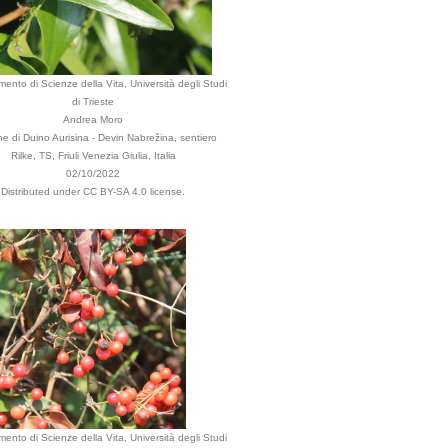
mento di Scienze della Vita, Università degli Studi
di Trieste
Andrea Moro
 di Duino Aurisina - Devin Nabrežina, sentiero
Rilke, TS, Friuli Venezia Giulia, Italia
02/10/2022
Distributed under CC BY-SA 4.0 license.
mento di Scienze della Vita, Università degli Studi