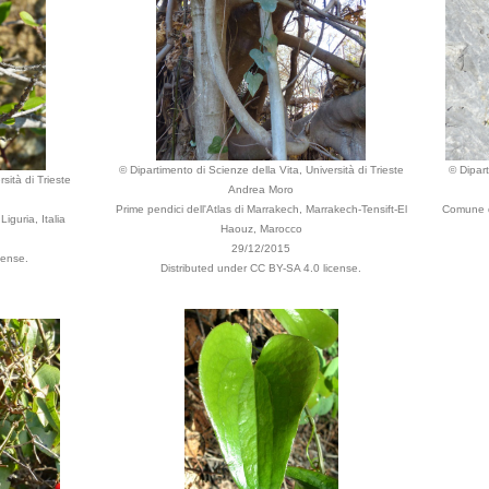
© Dipartimento di Scienze della Vita, Università di Trieste
© Dipart
sità di Trieste
Andrea Moro
Prime pendici dell'Atlas di Marrakech, Marrakech-Tensift-El
Comune di
iguria, Italia
Haouz, Marocco
29/12/2015
cense.
Distributed under CC BY-SA 4.0 license.