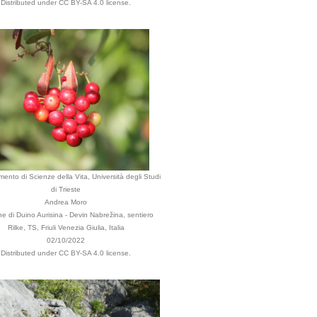
Distributed under CC BY-SA 4.0 license.
mento di Scienze della Vita, Università degli Studi
di Trieste
Andrea Moro
 di Duino Aurisina - Devin Nabrežina, sentiero
Rilke, TS, Friuli Venezia Giulia, Italia
02/10/2022
Distributed under CC BY-SA 4.0 license.