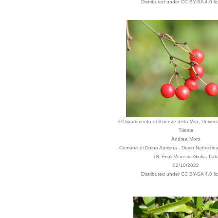
Distributed under CC BY-SA 4.0 li
© Dipartimento di Scienze della Vita, Universi
Trieste
Andrea Moro
Comune di Duino Aurisina - Devin Nabrežina,
TS, Friuli Venezia Giulia, Itali
02/10/2022
Distributed under CC BY-SA 4.0 li