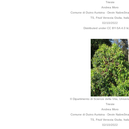
Trieste
Andrea Moro
Comune di Duino Aurisina - Devin Nabrežina,
TS, Friuli Venezia Giulia, Itali
02/10/2022
Distributed under CC BY-SA 4.0 li
© Dipartimento di Scienze della Vita, Universi
Trieste
Andrea Moro
Comune di Duino Aurisina - Devin Nabrežina,
TS, Friuli Venezia Giulia, Itali
02/10/2022