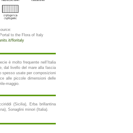
Source:
 Portal to the Flora of Italy
its.it/floritaly
cie è molto frequente nell’Italia
, dal livello del mare alla fascia
ono spesso usate per composizioni
sce alle piccole dimensioni delle
rile-maggio.
ciriddi (Sicilia), Erba brillantina
), Sonaglini minori (Italia).