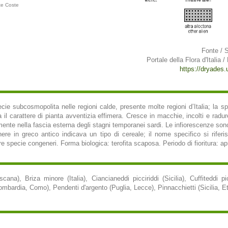
te Coste
Fonte / 
Portale della Flora d'Italia /
https://dryades.un
cie subcosmopolita nelle regioni calde, presente molte regioni d’Italia; la spe
il carattere di pianta avventizia effimera. Cresce in macchie, incolti e radure
amente nella fascia esterna degli stagni temporanei sardi. Le infiorescenze s
nere in greco antico indicava un tipo di cereale; il nome specifico si riferi
tre specie congeneri. Forma biologica: terofita scaposa. Periodo di fioritura: ap
oscana), Briza minore (Italia), Ciancianeddi picciriddi (Sicilia), Cuffiteddi pic
ardia, Como), Pendenti d'argento (Puglia, Lecce), Pinnacchietti (Sicilia, Etna