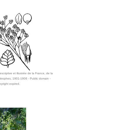
scriptive et illustrée de la France, de la
itrophes, 1901-1906 - Public domain -
pyright expired.