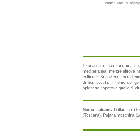
Andrea Moro, © Hippoly
I sonaglini minori sono una spe
mediterranea, mentre altrove ha 
collinare. Si rinviene sporadic
di fiori secchi. Il nome del ge
spighette rispetto a quelle di al
Nome italiano:
Brillantina (T
(Toscana), Pajana moschina (Lomb