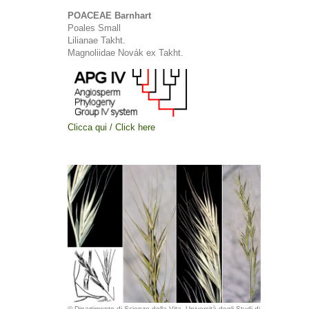
POACEAE Barnhart
Poales Small
Lilianae Takht.
Magnoliidae Novák ex Takht.
Clicca qui / Click here
© Dipartimento di Scienze della Vita, Università degli Studi di