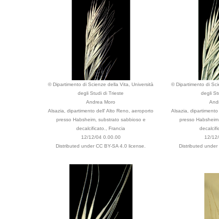
© Dipartimento di Scienze della Vita, Università
© Dipartimento di Sci
degli Studi di Trieste
degli St
Andrea Moro
And
Alsazia, dipartimento dell' Alto Reno, aeroporto
Alsazia, dipartimento
presso Habsheim, substrato sabbioso e
presso Habsheim,
decalcificato., Francia
decalcifi
12/12/04 0.00.00
12/12
Distributed under CC BY-SA 4.0 license.
Distributed under